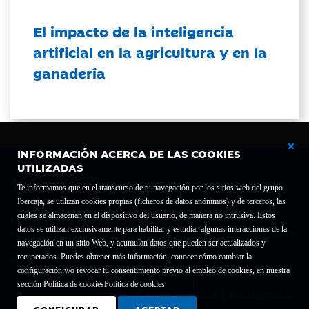
El impacto de la inteligencia
artificial en la agricultura y en la
ganadería
INFORMACIÓN ACERCA DE LAS COOKIES
UTILIZADAS
Te informamos que en el transcurso de tu navegación por los sitios web del grupo
Ibercaja, se utilizan cookies propias (ficheros de datos anónimos) y de terceros, las
cuales se almacenan en el dispositivo del usuario, de manera no intrusiva. Estos
Fundación Bancaria Ibercaja C.I.F. G-50000652.
datos se utilizan exclusivamente para habilitar y estudiar algunas interacciones de la
Inscrita en el Registro de Fundaciones del Mº de Educación, Cultura y Deporte con el nº
navegación en un sitio Web, y acumulan datos que pueden ser actualizados y
1689.
recuperados. Puedes obtener más información, conocer cómo cambiar la
Domicilio social: Joaquín Costa, 13. 50001 Zaragoza.
configuración y/o revocar tu consentimiento previo al empleo de cookies, en nuestra
Contacto
Declaración de accesibilidad
sección Política de cookies
Política de cookies
Aviso legal
Política de privacidad
Política de Cookies