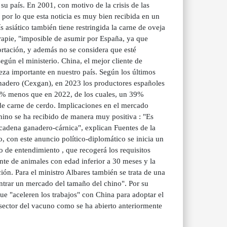
u país. En 2001, con motivo de la crisis de las
 por lo que esta noticia es muy bien recibida en un
s asiático también tiene restringida la carne de oveja
scrapie, "imposible de asumir por España, ya que
portación, y además no se considera que esté
según el ministerio. China, el mejor cliente de
za importante en nuestro país. Según los últimos
ganadero (Cexgan), en 2023 los productores españoles
14% menos que en 2022, de los cuales, un 39%
de carne de cerdo. Implicaciones en el mercado
hino se ha recibido de manera muy positiva : "Es
 cadena ganadero-cárnica", explican Fuentes de la
, con este anuncio político-diplomático se inicia un
o de entendimiento , que recogerá los requisitos
te de animales con edad inferior a 30 meses y la
ción. Para el ministro Albares también se trata de una
ntrar un mercado del tamaño del chino". Por su
ue "aceleren los trabajos" con China para adoptar el
 sector del vacuno como se ha abierto anteriormente