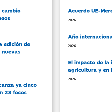
l cambio
Acuerdo UE-Mer
neos
2026
Año internaciona
a edición de
2026
s nuevas
El impacto de la i
agricultura y en
2026
canza ya cinco
on 23 focos