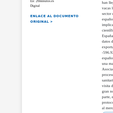
En: 20minutos.es
han lle
Digital
vacas l
sector 
ENLACE AL DOCUMENTO
español
ORIGINAL >
implica
científ
España
datos d
export
-596.9
español
una mag
Asociac
proceso
sanita
visita 
gran n
parte, 
protoc
al merc