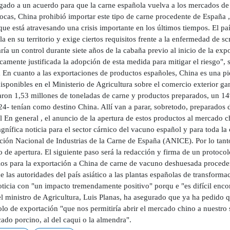
gado a un acuerdo para que la carne española vuelva a los mercados de s
ocas, China prohibió importar este tipo de carne procedente de España ,
que está atravesando una crisis importante en los últimos tiempos. El paí
a en su territorio y exige ciertos requisitos frente a la enfermedad de 
ría un control durante siete años de la cabaña previo al inicio de la ex
icamente justificada la adopción de esta medida para mitigar el riesgo", 
 En cuanto a las exportaciones de productos españoles, China es una pie
isponibles en el Ministerio de Agricultura sobre el comercio exterior 
aron 1,53 millones de toneladas de carne y productos preparados, un 
24- tenían como destino China. Allí van a parar, sobretodo, preparados 
 En general , el anuncio de la apertura de estos productos al mercado c
nífica noticia para el sector cárnico del vacuno español y para toda la
ión Nacional de Industrias de la Carne de España (ANICE). Por lo tanto
 de apertura. El siguiente paso será la redacción y firma de un protocol
rios para la exportación a China de carne de vacuno deshuesada proceden
de las autoridades del país asiático a las plantas españolas de transforma
oticia con "un impacto tremendamente positivo" porqu e "es difícil enco
el ministro de Agricultura, Luis Planas, ha asegurado que ya ha pedido q
olo de exportación "que nos permitiría abrir el mercado chino a nuestro
ado porcino, al del caqui o la almendra".