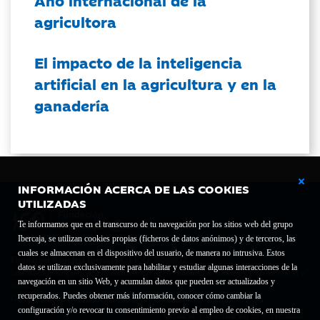
Año internacional de la
agricultora
El impacto de la inteligencia
artificial en la agricultura y en la
ganadería
INFORMACIÓN ACERCA DE LAS COOKIES
UTILIZADAS
Te informamos que en el transcurso de tu navegación por los sitios web del grupo
Ibercaja, se utilizan cookies propias (ficheros de datos anónimos) y de terceros, las
cuales se almacenan en el dispositivo del usuario, de manera no intrusiva. Estos
Fundación Bancaria Ibercaja C.I.F. G-50000652.
datos se utilizan exclusivamente para habilitar y estudiar algunas interacciones de la
Inscrita en el Registro de Fundaciones del Mº de Educación, Cultura y Deporte con el nº
navegación en un sitio Web, y acumulan datos que pueden ser actualizados y
1689.
recuperados. Puedes obtener más información, conocer cómo cambiar la
Domicilio social: Joaquín Costa, 13. 50001 Zaragoza.
configuración y/o revocar tu consentimiento previo al empleo de cookies, en nuestra
Contacto
Declaración de accesibilidad