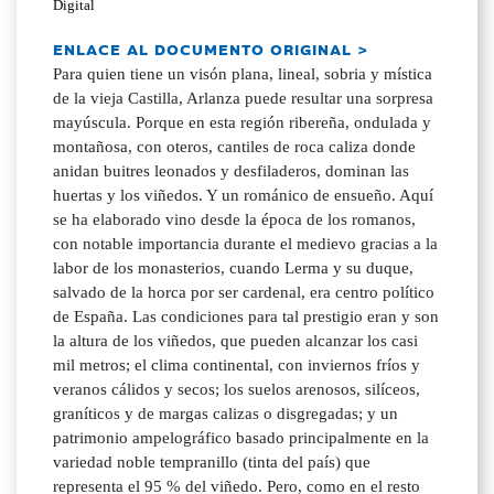
Digital
ENLACE AL DOCUMENTO ORIGINAL >
Para quien tiene un visón plana, lineal, sobria y mística
de la vieja Castilla, Arlanza puede resultar una sorpresa
mayúscula. Porque en esta región ribereña, ondulada y
montañosa, con oteros, cantiles de roca caliza donde
anidan buitres leonados y desfiladeros, dominan las
huertas y los viñedos. Y un románico de ensueño. Aquí
se ha elaborado vino desde la época de los romanos,
con notable importancia durante el medievo gracias a la
labor de los monasterios, cuando Lerma y su duque,
salvado de la horca por ser cardenal, era centro político
de España. Las condiciones para tal prestigio eran y son
la altura de los viñedos, que pueden alcanzar los casi
mil metros; el clima continental, con inviernos fríos y
veranos cálidos y secos; los suelos arenosos, silíceos,
graníticos y de margas calizas o disgregadas; y un
patrimonio ampelográfico basado principalmente en la
variedad noble tempranillo (tinta del país) que
representa el 95 % del viñedo. Pero, como en el resto