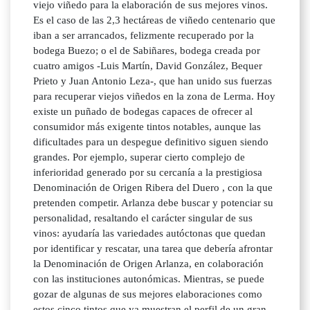
viejo viñedo para la elaboración de sus mejores vinos.
Es el caso de las 2,3 hectáreas de viñedo centenario que
iban a ser arrancados, felizmente recuperado por la
bodega Buezo; o el de Sabiñares, bodega creada por
cuatro amigos -Luis Martín, David González, Bequer
Prieto y Juan Antonio Leza-, que han unido sus fuerzas
para recuperar viejos viñedos en la zona de Lerma. Hoy
existe un puñado de bodegas capaces de ofrecer al
consumidor más exigente tintos notables, aunque las
dificultades para un despegue definitivo siguen siendo
grandes. Por ejemplo, superar cierto complejo de
inferioridad generado por su cercanía a la prestigiosa
Denominación de Origen Ribera del Duero , con la que
pretenden competir. Arlanza debe buscar y potenciar su
personalidad, resaltando el carácter singular de sus
vinos: ayudaría las variedades autóctonas que quedan
por identificar y rescatar, una tarea que debería afrontar
la Denominación de Origen Arlanza, en colaboración
con las instituciones autonómicas. Mientras, se puede
gozar de algunas de sus mejores elaboraciones como
estos cinco tintos que ya muestran el perfil de un gran