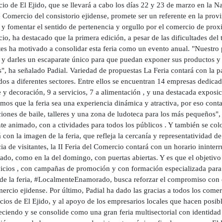
o de El Ejido, que se llevará a cabo los días 22 y 23 de marzo en la Na
 Comercio del consistorio ejidense, promete ser un referente en la provi
 y fomentar el sentido de pertenencia y orgullo por el comercio de pro
o, ha destacado que la primera edición, a pesar de las dificultades del t
tes ha motivado a consolidar esta feria como un evento anual. "Nuestro 
 y darles un escaparate único para que puedan exponer sus productos y s
s", ha señalado Padial. Variedad de propuestas La Feria contará con la 
dos a diferentes sectores. Entre ellos se encuentran 14 empresas dedica
e y decoración, 9 a servicios, 7 a alimentación , y una destacada expos
mos que la feria sea una experiencia dinámica y atractiva, por eso con
iones de baile, talleres y una zona de ludoteca para los más pequeños",
e animado, con a ctividades para todos los públicos . Y también se coloc
 con la imagen de la feria, que refleja la cercanía y representatividad de 
ia de visitantes, la II Feria del Comercio contará con un horario ininte
ado, como en la del domingo, con puertas abiertas. Y es que el objetivo 
vicios , con campañas de promoción y con formación especializada para 
l de la feria, #LocalmenteEnamorado, busca reforzar el compromiso con
ercio ejidense. Por último, Padial ha dado las gracias a todos los come
cios de El Ejido, y al apoyo de los empresarios locales que hacen posibl
eciendo y se consolide como una gran feria multisectorial con identidad