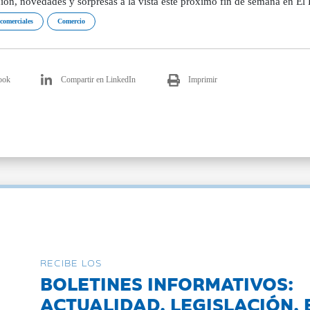
ión, novedades y sorpresas a la vista este próximo fin de semana en El 
 comerciales
Comercio
ook
Compartir en LinkedIn
Imprimir
RECIBE LOS
BOLETINES INFORMATIVOS:
ACTUALIDAD, LEGISLACIÓN, 