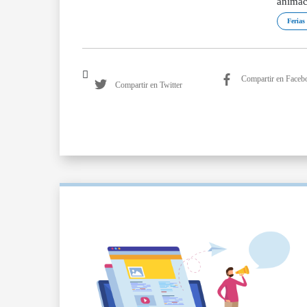
animac
Ferias
Compartir en Faceb
Compartir en Twitter