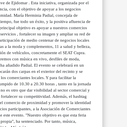
ve de Ejidomar . Esta iniciativa, organizada por el
ncia, con el objetivo de apoyar a los negocios
ximidad. María Herminia Padial, concejala de
iempo, fue todo un éxito, y la positiva afluencia de
principal objetivo es apoyar a nuestros comercios
ervicios , fortalecer su imagen y ampliar su red de
participación de medio centenar de negocios locales
das a la moda y complementos, 11 a salud y belleza,
ición de vehículos, concretamente el SEAT Cupra.
taremos con música en vivo, desfiles de moda,
 ha añadido Padial. El evento se celebrará en un
arán dos carpas en el exterior del recinto y se
los comerciantes locales. Y para facilitar la
rrumpido de 10.30 a 20.30 horas , tanto en la jornada
no es otro que dar visibilidad al sector comercial y
fortalecer su competitividad. Además, el hashtag
 el comercio de proximidad y promover la identidad
rcios participantes, a la Asociación de Comerciantes
e este evento. "Nuestro objetivo es que esta feria
 propia", ha sentenciado. Por tanto, música,