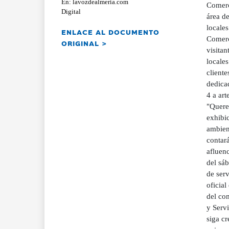
En: lavozdealmeria.com
Comerci
Digital
área de
locales
ENLACE AL DOCUMENTO
Comerci
ORIGINAL >
visitan
locales
cliente
dedica
4 a art
"Quere
exhibic
ambient
contará
afluenc
del sáb
de ser
oficia
del com
y Servi
siga cr