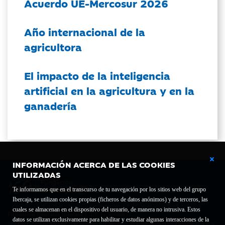
Acuerdo UE-Mercosur 2026
Año internacional de la
agricultora
El impacto de la inteligencia
artificial en la agricultura y en la
ganadería
INFORMACIÓN ACERCA DE LAS COOKIES
UTILIZADAS
Te informamos que en el transcurso de tu navegación por los sitios web del grupo
Ibercaja, se utilizan cookies propias (ficheros de datos anónimos) y de terceros, las
cuales se almacenan en el dispositivo del usuario, de manera no intrusiva. Estos
Fundación Bancaria Ibercaja C.I.F. G-50000652.
datos se utilizan exclusivamente para habilitar y estudiar algunas interacciones de la
Inscrita en el Registro de Fundaciones del Mº de Educación, Cultura y Deporte con el nº