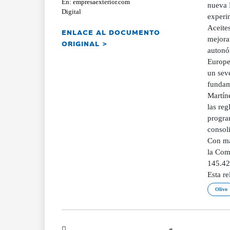
En: empresaexterior.com
nueva 
Digital
experi
Aceite
ENLACE AL DOCUMENTO
mejorar
ORIGINAL >
autonó
Europea
un seve
fundame
Martíne
las re
progra
consol
Con má
la Com
145.421
Esta r
Olivo