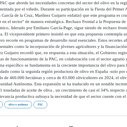
PAC que aborde las necesidades concretas del sector del olivo en la reg
mentada por el viñedo. Durante su participación en la Fiesta del Primer
s García de la Cruz, Martínez Guijarro enfatizó que este programa es cr
 en el sector" de manera estratégica. Rechazo Frontal a la Propuesta d
mico, liderado por Emiliano García-Page, sigue siendo de rechazo front
. El vicepresidente primero insistió en que esta propuesta contempla un
ro recorte en programas de desarrollo rural esenciales. Estos recortes a
ntales como la incorporación de jóvenes agricultores y la financiación
z Guijarro recordó que, en respuesta a esta situación, el Gobierno regio
glas de funcionamiento de la PAC, en colaboración con el sector agrario
ma específico se fundamenta en la creciente importancia del olivo para 
idado como la segunda región productora de olivo en España -solo por de
s de 460.000 hectáreas y cerca de 83.000 olivicultores en 2024, el oliv
unidad Autónoma. Esta expansión se ha traducido en un notable increme
 toneladas de aceite de oliva , un crecimiento de casi el 34% respecto 
elevancia productiva subraya la necesidad de que el sector cuente con e
oliva o aceituna
PAC