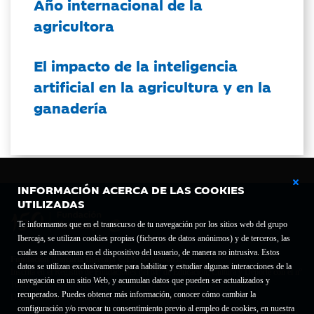
Año internacional de la
agricultora
El impacto de la inteligencia
artificial en la agricultura y en la
ganadería
INFORMACIÓN ACERCA DE LAS COOKIES
UTILIZADAS
Te informamos que en el transcurso de tu navegación por los sitios web del grupo
Ibercaja, se utilizan cookies propias (ficheros de datos anónimos) y de terceros, las
cuales se almacenan en el dispositivo del usuario, de manera no intrusiva. Estos
Fundación Bancaria Ibercaja C.I.F. G-50000652.
datos se utilizan exclusivamente para habilitar y estudiar algunas interacciones de la
Inscrita en el Registro de Fundaciones del Mº de Educación, Cultura y Deporte con el nº
navegación en un sitio Web, y acumulan datos que pueden ser actualizados y
1689.
recuperados. Puedes obtener más información, conocer cómo cambiar la
Domicilio social: Joaquín Costa, 13. 50001 Zaragoza.
configuración y/o revocar tu consentimiento previo al empleo de cookies, en nuestra
Contacto
Declaración de accesibilidad