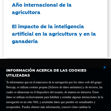
Año internacional de la
agricultora
El impacto de la inteligencia
artificial en la agricultura y en la
ganadería
INFORMACIÓN ACERCA DE LAS COOKIES
UTILIZADAS
Te informamos que en el transcurso de tu navegación por los sitios web del grupo
Ibercaja, se utilizan cookies propias (ficheros de datos anónimos) y de terceros, las
cuales se almacenan en el dispositivo del usuario, de manera no intrusiva. Estos
Fundación Bancaria Ibercaja C.I.F. G-50000652.
datos se utilizan exclusivamente para habilitar y estudiar algunas interacciones de la
Inscrita en el Registro de Fundaciones del Mº de Educación, Cultura y Deporte con el nº
navegación en un sitio Web, y acumulan datos que pueden ser actualizados y
1689.
recuperados. Puedes obtener más información, conocer cómo cambiar la
Domicilio social: Joaquín Costa, 13. 50001 Zaragoza.