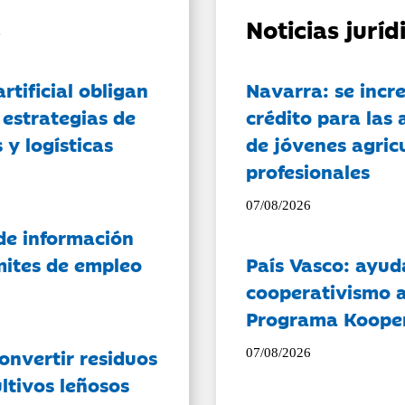
Noticias jurí
artificial obligan
Navarra: se incr
 estrategias de
crédito para las 
 y logísticas
de jóvenes agricu
profesionales
07/08/2026
de información
ámites de empleo
País Vasco: ayud
cooperativismo a
Programa Koope
onvertir residuos
07/08/2026
ltivos leñosos