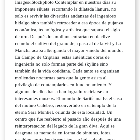
Images/iStockphoto Contemplar en nuestros días su
imponente silueta, recortando la dilatada llanura, no
solo es revivir las divertidas andanzas del ingenioso
hidalgo sino también retroceder a esa época de pujanza
económica, tecnológica y artística que supuso el siglo
de oro. Después los molinos entrarían en declive
cuando el cultivo del grano deja paso al de la vid y La
Mancha acaba albergando el mayor viñedo del mundo.
En Campo de Criptana, estas auténticas obras de
ingeniería no solo forman parte del skyline sino
también de la vida cotidiana. Cada tanto se organizan
moliendas nocturnas para que la gente asista al
privilegio de contemplarlos en funcionamiento. Y
algunos de ellos hasta han logrado reciclarse en
interesantes museos. El mundo de Saritísima Es el caso
del molino Culebro, reconvertido en el templo de la
eterna Sara Montiel, oriunda de esta localidad. Un
centro que fue reabierto el pasado año después de una
reinterpretación del legado de la gran diva. Aquí se
desgrana su memoria en forma de pinturas, fotos,
vestidos, portadas de revistas, carátulas de discos y