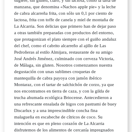
sugiere, sin gluten, claro, y sin lactosa, como la tarta de
manzana, que denomina «Nachos apple pie» y la leche
de cabra alcarreña frita, con sólo un 0,1 por ciento de
lactosa, frita con toffe de canela y miel de montaña de
La Alcarria. Son delicias que primero han de dejar paso
a otras también preparadas con productos del entorno,
que protagonizan el plato siempre con el guiño andaluz
del chef, como el cabrito alcarreño al ajillo de Las
Pedroñeras al estilo Almijara, restaurante de su amigo
José Andrés Jiménez, culminado con cerveza Victoria,
de Málaga, sin gluten. Nosotros comenzamos nuestra
degustación con unas sublimes croquetas de
mantequilla de cabra payoya con jamón ibérico
Montaraz, con el tartar de salchichón de corzo, ya que
nos encontramos en tierra de caza, y con la gilda de
trucha ahumada ecológica Briocense. Antecedieron a
una refrescante ensalada de higos con pastrami de buey
Discarlux y a una imprescindible concha fina
malagueña en escabeche de cítricos de coco. Su
intención es que en pleno corazón de La Alcarria
disfrutemos de los alimentos de cercanía impregnados