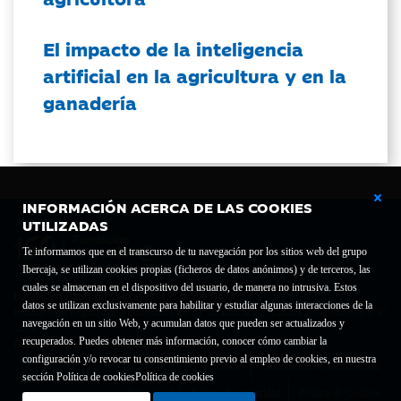
El impacto de la inteligencia
artificial en la agricultura y en la
ganadería
INFORMACIÓN ACERCA DE LAS COOKIES
UTILIZADAS
Te informamos que en el transcurso de tu navegación por los sitios web del grupo
Ibercaja, se utilizan cookies propias (ficheros de datos anónimos) y de terceros, las
cuales se almacenan en el dispositivo del usuario, de manera no intrusiva. Estos
Fundación Bancaria Ibercaja C.I.F. G-50000652.
datos se utilizan exclusivamente para habilitar y estudiar algunas interacciones de la
Inscrita en el Registro de Fundaciones del Mº de Educación, Cultura y Deporte con el nº
navegación en un sitio Web, y acumulan datos que pueden ser actualizados y
1689.
recuperados. Puedes obtener más información, conocer cómo cambiar la
Domicilio social: Joaquín Costa, 13. 50001 Zaragoza.
configuración y/o revocar tu consentimiento previo al empleo de cookies, en nuestra
Contacto
Declaración de accesibilidad
sección Política de cookies
Política de cookies
Aviso legal
Política de privacidad
Política de Cookies