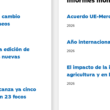
l cambio
Acuerdo UE-Mer
neos
2026
Año internaciona
a edición de
2026
s nuevas
El impacto de la i
agricultura y en
2026
canza ya cinco
on 23 focos