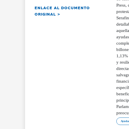
Press,
ENLACE AL DOCUMENTO
protest
ORIGINAL >
Serafin
detalla
aquella
ayudas
complem
billone
1,13% 
y resi
directa
salvag
financi
especí
benefic
princi
Parlam
preocu
Ayudas