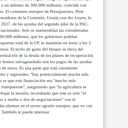
s a un mínimo de 300.000 millones, coincide con
as. El comisario europeo de Presupuestos, Piotr
 presidenta de la Comisión, Ursula von der Leyen, lo
e 2027, de las ayudas del segundo pilar de la PAC,
y nacionales. Solo se mantendrían las consideradas
300.000 millones, que los gobiernos podrían
upuesto total de la UE se mantiene en torno a los 2
ensa. El techo de gasto del bloque se eleva del
rtización de la deuda de los planes de recuperación
ue hemos salvaguardado son los pagos de las ayudas
es de euros. Es una parte que está claramente
ales y regionales, "hay potencialmente mucha más
ión es que esta financiación sea "mucho más
transparente", asegurando que "la agricultura se
bajar la tensión, recordando que este es solo "el
año y medio o dos de negociaciones" con el
as alarmas en el sector agrario europeo, que ve con
 También te puede interesar