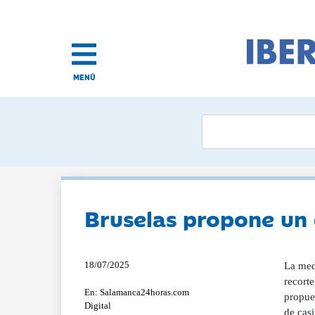
MENÚ
Bruselas propone un
18/07/2025
La med
recorte
En: Salamanca24horas.com
propue
Digital
de cas