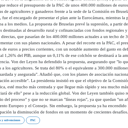
 que reduce el presupuesto de la PAC de unos 400.000 millones de euro
as de agricultores y ganaderos frente a la sede de la Comisión en Brusel
, fue el encargado de presentar el plan ante la Eurocámara, mientras la
ba a los medios. La propuesta de Bruselas prevé la supresión, a partir d
s destinadas al desarrollo rural y cofinanciadas con fondos regionales 
 directas, que pasarían de los 400.000 millones actuales a un techo de 
entar con sus planes nacionales. A pesar del recorte en la PAC, el pres
s de euros a precios corrientes, con un notable aumento del gasto en def
al 1,26% del PIB, aunque un 0,11% de ese colchón se destinará a la amo
liencia. Von der Leyen ha defendido la propuesta, asegurando que "lo q
s a los agricultores. Se trata del 80% o el equivalente a 300.000 millon
uardada y asegurada". Añadió que, con los planes de asociación nacion
ación accesible". La presidenta insistió en que el objetivo de la Comis
fica, esté mucho más centrada y que llegue más rápido y sea mucho más 
iará de ello" pese a la reducción global. Von der Leyen también quiso re
pio del proceso" y que no se marcan "líneas rojas", ya que quedan "un 
ento Europeo y el Consejo. Sin embargo, la propuesta ya ha encendido l
pación la disminución de fondos en un momento de crecientes desafíos.
 y subvenciones
PAC