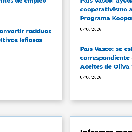
ámites de empleo
País Vasco: ayud
cooperativismo a
Programa Koope
onvertir residuos
07/08/2026
ltivos leñosos
País Vasco: se es
correspondiente a
Aceites de Oliva 
07/08/2026
Informes mon