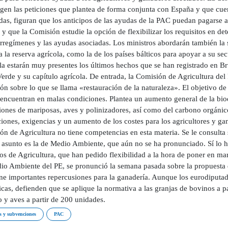
ogen las peticiones que plantea de forma conjunta con España y que cuen
as, figuran que los anticipos de las ayudas de la PAC puedan pagarse an
 y que la Comisión estudie la opción de flexibilizar los requisitos en de
rregímenes y las ayudas asociadas. Los ministros abordarán también la s
 la reserva agrícola, como la de los países bálticos para apoyar a su se
a estarán muy presentes los últimos hechos que se han registrado en Br
Verde y su capítulo agrícola. De entrada, la Comisión de Agricultura de
n sobre lo que se llama «restauración de la naturaleza». El objetivo de
 encuentran en malas condiciones. Plantea un aumento general de la biod
iones de mariposas, aves y polinizadores, así como del carbono orgánic
iones, exigencias y un aumento de los costes para los agricultores y ga
ón de Agricultura no tiene competencias en esta materia. Se le consulta
e asunto es la de Medio Ambiente, que aún no se ha pronunciado. Sí lo 
os de Agricultura, que han pedido flexibilidad a la hora de poner en ma
o Ambiente del PE, se pronunció la semana pasada sobre la propuesta de
ne importantes repercusiones para la ganadería. Aunque los eurodiputado
cas, defienden que se aplique la normativa a las granjas de bovinos a 
 y aves a partir de 200 unidades.
 y subvenciones
PAC