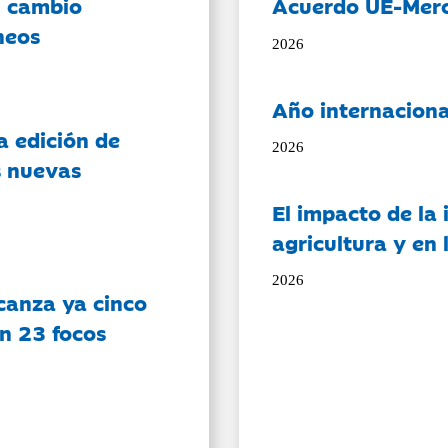
l cambio
Acuerdo UE-Mer
neos
2026
Año internaciona
a edición de
2026
s nuevas
El impacto de la i
agricultura y en
2026
canza ya cinco
on 23 focos