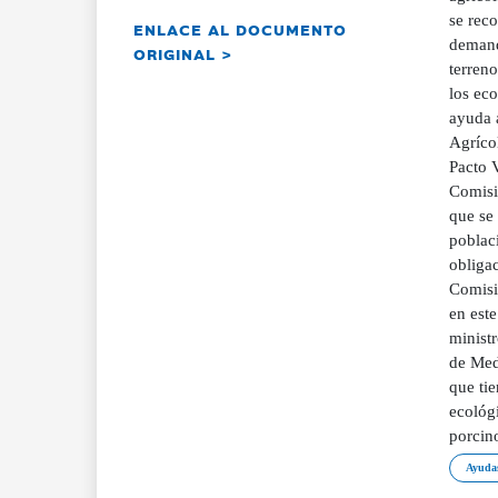
se rec
ENLACE AL DOCUMENTO
demand
ORIGINAL >
terreno
los eco
ayuda a
Agrícol
Pacto 
Comisió
que se
poblac
obligac
Comisi
en est
ministr
de Medi
que tie
ecológi
porcino
Ayudas