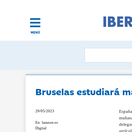
MENÚ
Bruselas estudiará m
29/05/2023
España,
mañana
En: larazon.es
delegac
Digital
agríco