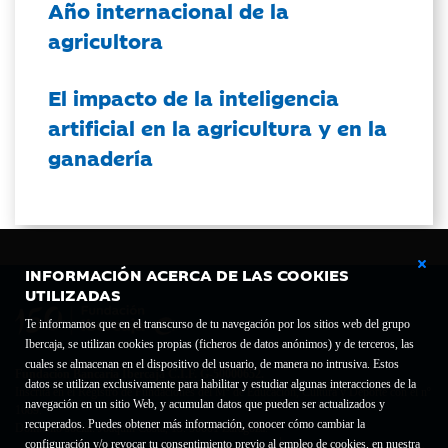
Año internacional de la
agricultora
El impacto de la inteligencia
artificial en la agricultura y en la
ganadería
INFORMACIÓN ACERCA DE LAS COOKIES
UTILIZADAS
Te informamos que en el transcurso de tu navegación por los sitios web del grupo
Ibercaja, se utilizan cookies propias (ficheros de datos anónimos) y de terceros, las
cuales se almacenan en el dispositivo del usuario, de manera no intrusiva. Estos
Fundación Bancaria Ibercaja C.I.F. G-50000652.
datos se utilizan exclusivamente para habilitar y estudiar algunas interacciones de la
Inscrita en el Registro de Fundaciones del Mº de Educación, Cultura y Deporte con el nº
navegación en un sitio Web, y acumulan datos que pueden ser actualizados y
1689.
recuperados. Puedes obtener más información, conocer cómo cambiar la
Domicilio social: Joaquín Costa, 13. 50001 Zaragoza.
configuración y/o revocar tu consentimiento previo al empleo de cookies, en nuestra