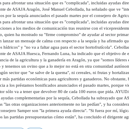
as para afrontar una situación que es "complicada", incluidas ayuda
ente de ASAJA Aragón, José Manuel Cebollada, ha señalado que ve "inte
dos por la sequía anunciados el pasado martes por el consejero de Agri
s para afrontar una situación que es "complicada", incluidas ayudas dir
aciones a los medios de comunicación tras reunirse con el vicepresiden
o, quien ha mostrado su "firme compromiso" de ayudar al sector primar
n lanzar un mensaje de calma con respecto a la sequía y ha afirmado q
s hídricos" y "no va a faltar agua para el sector hortofrutícola". Cebo
ente de ASAJA Huesca, Fernando Luna, ha indicado que el objetivo de est
ncia de la agricultura y la ganadería en Aragón, ya que "somos líderes 
 y tenemos un ovino que a lo mejor no está en otra comunidad autónoma
gún sector que "se salve de la quema", ni cereales, ni frutas y hortali
ar más partidas económicas para agricultores y ganaderos. No obstante, 
ncia a los préstamos bonificados anunciados el pasado martes, porque v
ltor sólo va a tener que devolver 80 de cada 100 euros que pida. 
a ayudas complementarias por la sequía, Cebollada ha subrayado que AS
as "las otras organizaciones anteriormente no las pedían", y ha consid
consejero Samper son "la primera ayuda directa". "Si fuera por mí, lógi
s las partidas presupuestarias cómo están", ha concluido el dirigente a
.