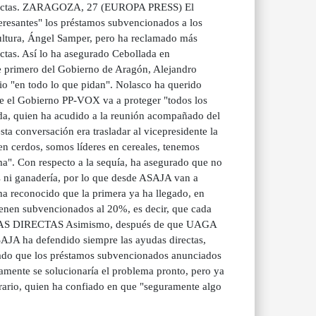
s directas. ZARAGOZA, 27 (EUROPA PRESS) El
resantes" los préstamos subvencionados a los
cultura, Ángel Samper, pero ha reclamado más
ectas. Así lo ha asegurado Cebollada en
te primero del Gobierno de Aragón, Alejandro
io "en todo lo que pidan". Nolasco ha querido
ue el Gobierno PP-VOX va a proteger "todos los
llada, quien ha acudido a la reunión acompañado del
a conversación era trasladar al vicepresidente la
en cerdos, somos líderes en cereales, tenemos
". Con respecto a la sequía, ha asegurado que no
zas ni ganadería, por lo que desde ASAJA van a
ha reconocido que la primera ya ha llegado, en
ienen subvencionados al 20%, es decir, que cada
AYUDAS DIRECTAS Asimismo, después de que UAGA
AJA ha defendido siempre las ayudas directas,
erado que los préstamos subvencionados anunciados
camente se solucionaría el problema pronto, pero ya
grario, quien ha confiado en que "seguramente algo