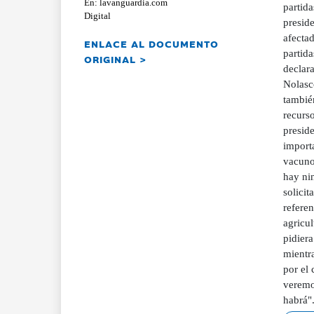
En: lavanguardia.com
partid
Digital
presid
afecta
ENLACE AL DOCUMENTO
partida
ORIGINAL >
declar
Nolasc
tambié
recurso
presid
importa
vacuno
hay nin
solicit
refere
agricu
pidier
mientr
por el 
veremo
habrá"