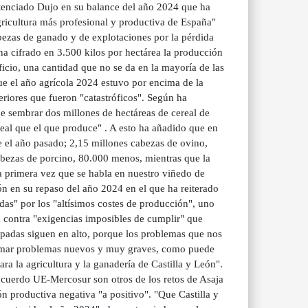
ntenciado Dujo en su balance del año 2024 que ha
ricultura más profesional y productiva de España"
bezas de ganado y de explotaciones por la pérdida
ha cifrado en 3.500 kilos por hectárea la producción
icio, una cantidad que no se da en la mayoría de las
ue el año agrícola 2024 estuvo por encima de la
teriores que fueron "catastróficos". Según ha
de sembrar dos millones de hectáreas de cereal de
al que el que produce" . A esto ha añadido que en
 el año pasado; 2,15 millones cabezas de ovino,
bezas de porcino, 80.000 menos, mientras que la
 primera vez que se habla en nuestro viñedo de
ón en su repaso del año 2024 en el que ha reiterado
as" por los "altísimos costes de producción", uno
ha contra "exigencias imposibles de cumplir" que
padas siguen en alto, porque los problemas que nos
sumar problemas nuevos y muy graves, como puede
a la agricultura y la ganadería de Castilla y León".
 acuerdo UE-Mercosur son otros de los retos de Asaja
ión productiva negativa "a positivo". "Que Castilla y