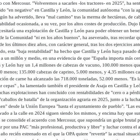
o con Mercosur. "Volveremos a sacarles -los tractores- en 2025", ha se
ido "en negativo" en Castilla y León, la comunidad autónoma "con la ag
egún ha advertido, lleva "mal camino" tras la merma de hectáreas, de ca
abilidad ocasionada, a su vez, por los altos costes de producción. Dujo 
esitaría una explotación de Castilla y León para poder obtener un benef
 de la Comunidad "ni en los años buenos", ha aseverado, tras recordar q
e los últimos diez años, con carácter general, tras los dos ejercicios an
do, esta "baja rentabilidad" ha hecho que Castilla y León haya pasado 
 a un millón y medio, en una evidencia de que "España importa más cere
la y León hay un 1,4 millones de cabezas de vacuno, 100.000 menos que
0 menos; 135.000 cabezas de caprino, 5.000 menos, y 4,35 millones ca
ción de carne ha alcanzado las 718.000 toneladas, 52.000 menos. "Es la
r cepas" , ha lamentado también el presidente de Asaja en Castilla y Le
chas explotaciones han concluido con rentabilidades de "cero o a pérdid
"caballos de batalla" de la organización agraria en 2025, junto a la luc
en" desde la Unión Europea "hasta el ayuntamiento de pueblo". "Las es
evado a la calle en 2024 siguen siendo los mismos, y encima hay que 
 se consolide el acuerdo con Mercosur, que supondría un golpe brutal par
r por una PAC "más profesional, productiva y libre" y luchar contra el
 año recién estrenado en el que la OPA quiere "revertir" la actual situac