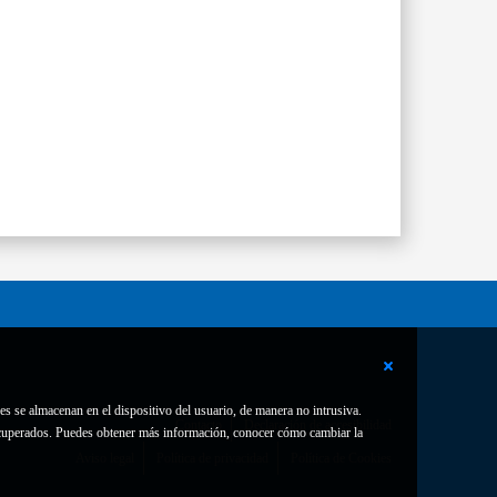
es se almacenan en el dispositivo del usuario, de manera no intrusiva.
Contacto
Declaración de accesibilidad
 recuperados. Puedes obtener más información, conocer cómo cambiar la
Aviso legal
Política de privacidad
Política de Cookies