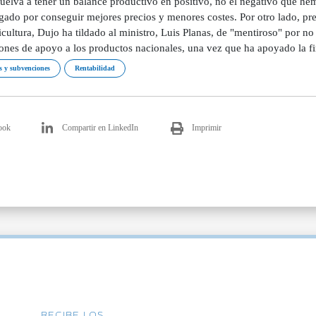
uelva a tener un balance productivo en positivo, no el negativo que hem
ado por conseguir mejores precios y menores costes. Por otro lado, pre
cultura, Dujo ha tildado al ministro, Luis Planas, de "mentiroso" por 
iones de apoyo a los productos nacionales, una vez que ha apoyado la 
 y subvenciones
Rentabilidad
ook
Compartir en LinkedIn
Imprimir
RECIBE LOS