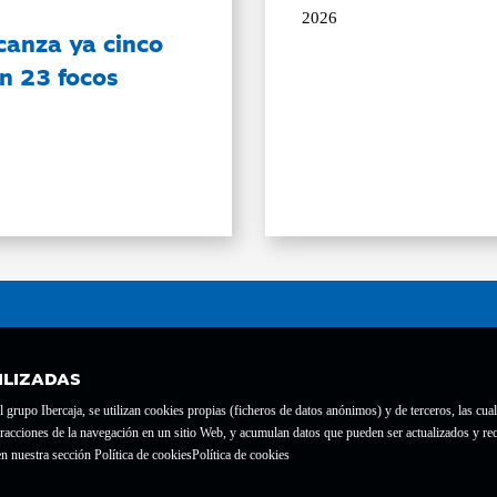
2026
canza ya cinco
on 23 focos
ILIZADAS
grupo Ibercaja, se utilizan cookies propias (ficheros de datos anónimos) y de terceros, las cual
interacciones de la navegación en un sitio Web, y acumulan datos que pueden ser actualizados y
te con el nº 1689.
n nuestra sección Política de cookies
Política de cookies