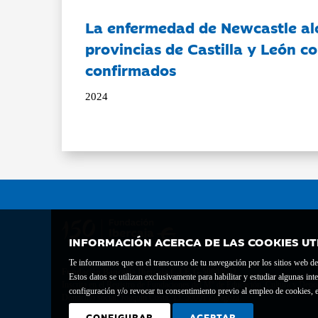
La enfermedad de Newcastle al
provincias de Castilla y León c
confirmados
2024
INFORMACIÓN ACERCA DE LAS COOKIES UT
Te informamos que en el transcurso de tu navegación por los sitios web del 
Fundación Bancaria Ibercaja C.I.F. G-50000652.
Estos datos se utilizan exclusivamente para habilitar y estudiar algunas 
Inscrita en el Registro de Fundaciones del Mº de Educación, Cultura y Depor
configuración y/o revocar tu consentimiento previo al empleo de cookies, e
Domicilio social: Joaquín Costa, 13. 50001 Zaragoza.
CONFIGURAR
ACEPTAR