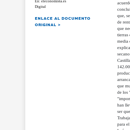
En: eleconomista.es
acuerd
Digital
conclu
que, s
ENLACE AL DOCUMENTO
de rent
ORIGINAL >
que nec
tierras
media d
explica
secano
Castil
142.00
produc
arranca
que mu
de los 
"impon
han ll
ser que
Trabaja
para el