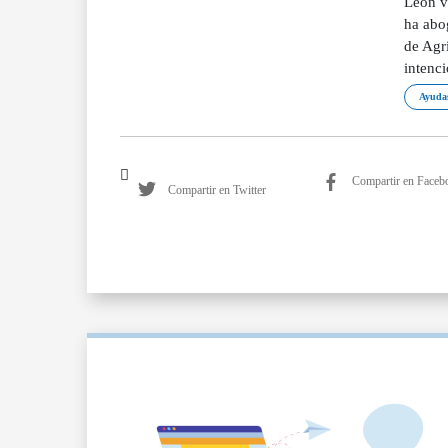
León v
ha abog
de Agri
intenc
Ayudas
Compartir en Faceb
Compartir en Twitter