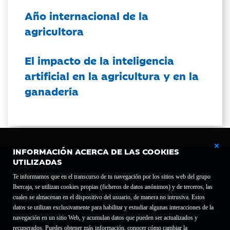
Año internacional de la
agricultora
El impacto de la inteligencia
artificial en la agricultura y en la
ganadería
INFORMACIÓN ACERCA DE LAS COOKIES
UTILIZADAS
Te informamos que en el transcurso de tu navegación por los sitios web del grupo
Ibercaja, se utilizan cookies propias (ficheros de datos anónimos) y de terceros, las
cuales se almacenan en el dispositivo del usuario, de manera no intrusiva. Estos
Fundación Bancaria Ibercaja C.I.F. G-50000652.
datos se utilizan exclusivamente para habilitar y estudiar algunas interacciones de la
Inscrita en el Registro de Fundaciones del Mº de Educación, Cultura y Deporte con el nº
navegación en un sitio Web, y acumulan datos que pueden ser actualizados y
1689.
recuperados. Puedes obtener más información, conocer cómo cambiar la
Domicilio social: Joaquín Costa, 13. 50001 Zaragoza.