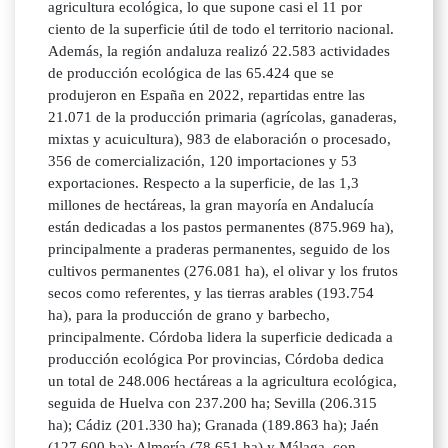
agricultura ecológica, lo que supone casi el 11 por
ciento de la superficie útil de todo el territorio nacional.
Además, la región andaluza realizó 22.583 actividades
de producción ecológica de las 65.424 que se
produjeron en España en 2022, repartidas entre las
21.071 de la producción primaria (agrícolas, ganaderas,
mixtas y acuicultura), 983 de elaboración o procesado,
356 de comercialización, 120 importaciones y 53
exportaciones. Respecto a la superficie, de las 1,3
millones de hectáreas, la gran mayoría en Andalucía
están dedicadas a los pastos permanentes (875.969 ha),
principalmente a praderas permanentes, seguido de los
cultivos permanentes (276.081 ha), el olivar y los frutos
secos como referentes, y las tierras arables (193.754
ha), para la producción de grano y barbecho,
principalmente. Córdoba lidera la superficie dedicada a
producción ecológica Por provincias, Córdoba dedica
un total de 248.006 hectáreas a la agricultura ecológica,
seguida de Huelva con 237.200 ha; Sevilla (206.315
ha); Cádiz (201.330 ha); Granada (189.863 ha); Jaén
(127.600 ha); Almería (78.651 ha) y Málaga, con