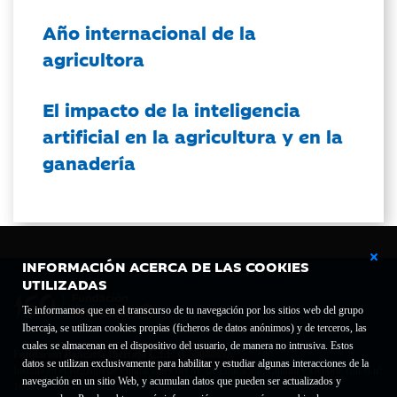
Año internacional de la
agricultora
El impacto de la inteligencia
artificial en la agricultura y en la
ganadería
INFORMACIÓN ACERCA DE LAS COOKIES
UTILIZADAS
Te informamos que en el transcurso de tu navegación por los sitios web del grupo
Ibercaja, se utilizan cookies propias (ficheros de datos anónimos) y de terceros, las
cuales se almacenan en el dispositivo del usuario, de manera no intrusiva. Estos
Fundación Bancaria Ibercaja C.I.F. G-50000652.
datos se utilizan exclusivamente para habilitar y estudiar algunas interacciones de la
Inscrita en el Registro de Fundaciones del Mº de Educación, Cultura y Deporte con el nº
navegación en un sitio Web, y acumulan datos que pueden ser actualizados y
1689.