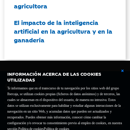
agricultora
El impacto de la inteligencia
artificial en la agricultura y en la
ganadería
INFORMACIÓN ACERCA DE LAS COOKIES
UTILIZADAS
Te informamos que en el transcurso de tu navegación por los sitios web del grupo
Ibercaja, se utilizan cookies propias (ficheros de datos anónimos) y de terceros, las
cuales se almacenan en el dispositivo del usuario, de manera no intrusiva. Estos
Fundación Bancaria Ibercaja C.I.F. G-50000652.
datos se utilizan exclusivamente para habilitar y estudiar algunas interacciones de la
Inscrita en el Registro de Fundaciones del Mº de Educación, Cultura y Deporte con el nº
navegación en un sitio Web, y acumulan datos que pueden ser actualizados y
1689.
recuperados. Puedes obtener más información, conocer cómo cambiar la
Domicilio social: Joaquín Costa, 13. 50001 Zaragoza.
configuración y/o revocar tu consentimiento previo al empleo de cookies, en nuestra
Contacto
Declaración de accesibilidad
sección Política de cookies
Política de cookies