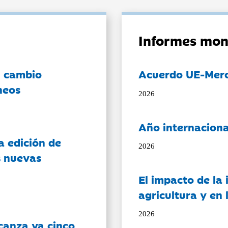
Informes mon
l cambio
Acuerdo UE-Mer
neos
2026
Año internaciona
a edición de
2026
s nuevas
El impacto de la i
agricultura y en
2026
canza ya cinco