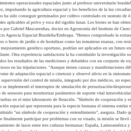
mientos operacionales espaciales junto al profesor universitario brasil
, impulsando la agricultura espacial y los beneficios de la luz circadia
s ha sido conseguir germinados por cultivo controlado en sustrato de óx
iales aplicables al polvo y roca del rigolito lunar. Los brotes se han obt
s por Gabriel Mascarenhas, doctor en Agronomía del Instituto de Ciencia
cio Agencia Espacial Brasileña/Embrapa. "Hemos comprobado la extrao
no o berro de jardín o de hortalizas como las tomateras enanas, con resis
mejoramiento genético oportuno, podrían ser aplicados en un futuro en m
nte. Otra experiencia satisfactoria la ha constituido la investigación so
dos los resultados de las mediciones y debatidos con un conjunto de ex
iosos en las tripulaciones. "Aunque tienen causas y manifestaciones dife
rome de adaptación espacial o cinetosis y observé alivio en la sintomato
 supervisión del control de misión, integrado por dos médicos, un especia
 se implementó el interruptor de simulación de presurización/despresuriza
 de sensores para monitorizar parámetros de soporte vital intravehicular
ruebas en el mini laboratorio de flotación. "Símbolo de cooperación y e
ción espacial que representa para la especie humana el sistema estelar 
stituido "un símbolo de cooperación y entendimiento", asegura. Dado qu
 finalmente participar por problemas con su visado, la misión se llevó 
amiento de lazos entre tres culturas hermanas: España, Latinoamérica y