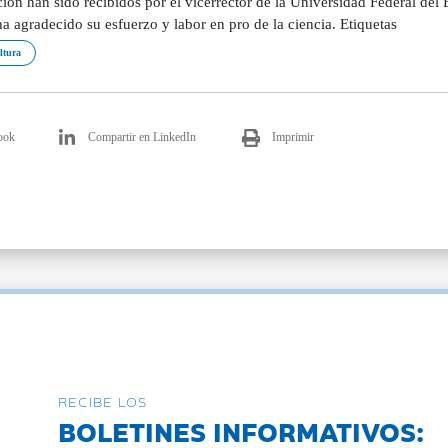
ción han sido recibidos por el vicerrector de la Universidad Federal de
a agradecido su esfuerzo y labor en pro de la ciencia. Etiquetas
ltura
ook
Compartir en LinkedIn
Imprimir
RECIBE LOS
BOLETINES INFORMATIVOS: