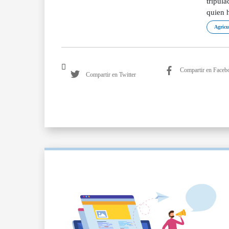
tripula
quien h
Agricu
Compartir en Faceb
Compartir en Twitter