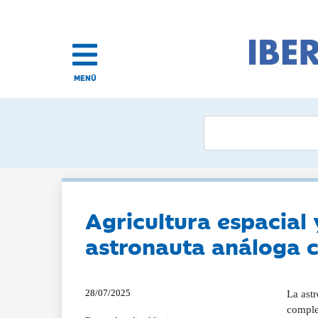
MENÚ
Agricultura espacial y
astronauta análoga c
28/07/2025
La ast
complej