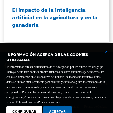
El impacto de la inteligencia
artificial en la agricultura y en la
ganadería
INFORMACIÓN ACERCA DE LAS COOKIES
UTILIZADAS
Te informamos que en el transcurso de tu navegación por los sitios web del grupo
Ibercaja, se utilizan cookies propias (ficheros de datos anónimos) y de terceros, las
cuales se almacenan en el dispositivo del usuario, de manera no intrusiva. Estos
Fundación Bancaria Ibercaja C.I.F. G-50000652.
datos se utilizan exclusivamente para habilitar y estudiar algunas interacciones de la
Inscrita en el Registro de Fundaciones del Mº de Educación, Cultura y Deporte con el nº
navegación en un sitio Web, y acumulan datos que pueden ser actualizados y
1689.
recuperados. Puedes obtener más información, conocer cómo cambiar la
Domicilio social: Joaquín Costa, 13. 50001 Zaragoza.
configuración y/o revocar tu consentimiento previo al empleo de cookies, en nuestra
Contacto
Declaración de accesibilidad
sección Política de cookies
Política de cookies
Aviso legal
Política de privacidad
Política de Cookies
CONFIGURAR
ACEPTAR