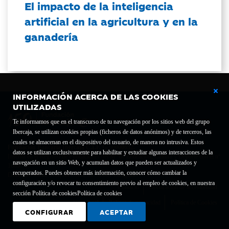
El impacto de la inteligencia
artificial en la agricultura y en la
ganadería
INFORMACIÓN ACERCA DE LAS COOKIES
UTILIZADAS
Te informamos que en el transcurso de tu navegación por los sitios web del grupo
Ibercaja, se utilizan cookies propias (ficheros de datos anónimos) y de terceros, las
cuales se almacenan en el dispositivo del usuario, de manera no intrusiva. Estos
Fundación Bancaria Ibercaja C.I.F. G-50000652.
datos se utilizan exclusivamente para habilitar y estudiar algunas interacciones de la
Inscrita en el Registro de Fundaciones del Mº de Educación, Cultura y Deporte con el nº
navegación en un sitio Web, y acumulan datos que pueden ser actualizados y
1689.
recuperados. Puedes obtener más información, conocer cómo cambiar la
Domicilio social: Joaquín Costa, 13. 50001 Zaragoza.
configuración y/o revocar tu consentimiento previo al empleo de cookies, en nuestra
Contacto
Declaración de accesibilidad
sección Política de cookies
Política de cookies
Aviso legal
Política de privacidad
Política de Cookies
CONFIGURAR
ACEPTAR