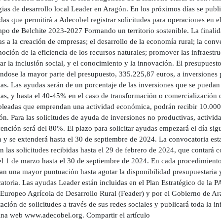
gias de desarrollo local Leader en Aragón. En los próximos días se publi
as que permitirá a Adecobel registrar solicitudes para operaciones en e
po de Belchite 2023-2027 Formando un territorio sostenible. La finalid
as a la creación de empresas; el desarrollo de la economía rural; la con
oción de la eficiencia de los recursos naturales; promover las infraestruc
r la inclusión social, y el conocimiento y la innovación. El presupuest
ándose la mayor parte del presupuesto, 335.225,87 euros, a inversiones
as. Las ayudas serán de un porcentaje de las inversiones que se puedan
as, y hasta el 40-45% en el caso de transformación o comercialización d
leadas que emprendan una actividad económica, podrán recibir 10.000 e
ón. Para las solicitudes de ayuda de inversiones no productivas, activid
ención será del 80%. El plazo para solicitar ayudas empezará el día sigu
 y se extenderá hasta el 30 de septiembre de 2024. La convocatoria est
n las solicitudes recibidas hasta el 29 de febrero de 2024, que contará
el 1 de marzo hasta el 30 de septiembre de 2024. En cada procedimiento
an una mayor puntuación hasta agotar la disponibilidad presupuestaria y
atoria. Las ayudas Leader están incluidas en el Plan Estratégico de la
Europeo Agrícola de Desarrollo Rural (Feader) y por el Gobierno de Ar
ación de solicitudes a través de sus redes sociales y publicará toda la 
ina web www.adecobel.org. Compartir el artículo