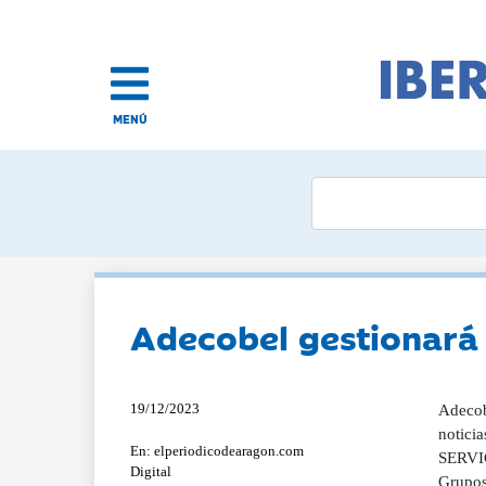
MENÚ
Adecobel gestionará
19/12/2023
Adecob
notici
En: elperiodicodearagon.com
SERVIC
Digital
Grupos