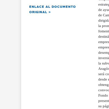
estrate
ENLACE AL DOCUMENTO
de ayud
ORIGINAL >
de Cam
dirigid
la prom
fomenta
destin
empres
empres
desemp
inversi
la subv
Aragón
será co
desde 
obteng
convoc
Fondo 
present
su pág