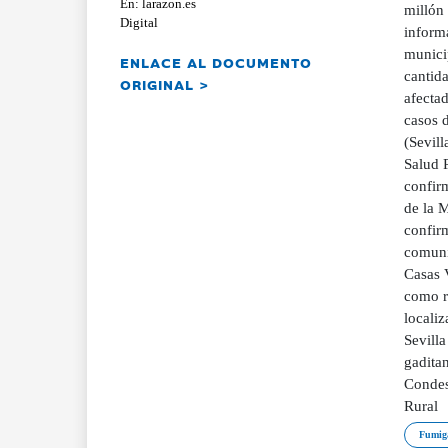
En: larazon.es
millón
Digital
informa
municip
ENLACE AL DOCUMENTO
cantida
ORIGINAL >
afectad
casos 
(Sevill
Salud 
confir
de la M
confir
comunic
Casas 
como r
locali
Sevilla
gadita
Condesa
Rural
Fumig