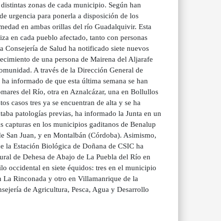
 distintas zonas de cada municipio. Según han
de urgencia para ponerla a disposición de los
rmedad en ambas orillas del río Guadalquivir. Esta
aliza en cada pueblo afectado, tanto con personas
a Consejería de Salud ha notificado siete nuevos
lecimiento de una persona de Mairena del Aljarafe
 comunidad. A través de la Dirección General de
a ha informado de que esta última semana se han
mares del Río, otra en Aznalcázar, una en Bollullos
tos casos tres ya se encuentran de alta y se ha
taba patologías previas, ha informado la Junta en un
las capturas en los municipios gaditanos de Benalup
s de San Juan, y en Montalbán (Córdoba). Asimismo,
que la Estación Biológica de Doñana de CSIC ha
ural de Dehesa de Abajo de La Puebla del Río en
lo occidental en siete équidos: tres en el municipio
n La Rinconada y otro en Villamanrique de la
nsejería de Agricultura, Pesca, Agua y Desarrollo