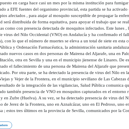
 puesto en carga hace casi un mes por la misma institución para fumigar
do a EFE fuentes del organismo provincial, esta partida se ha activado 
ios afectados , para atajar al mosquito susceptible de propagar la enfe
d será distribuida de forma equitativa, para apoyar el trabajo que se re
as como con presencia detectada de mosquitos infectados. Este lunes , l
de virus del Nilo Occidental (VNO) en Andalucía y ha confirmado el fal
a), con lo que el número de muertes se eleva a un total de siete en esta
Pública y Ordenación Farmacéutica, la administración sanitaria andaluz
mado nuevos casos en dos personas de Mairena del Aljarafe, una en Palo
itación, otra en Sevilla y una en el municipio jienense de Linares. De es
mado el fallecimiento de una persona de Mairena del Aljarafe que presen
ado. Por otra parte, se ha detectado la presencia de virus del Nilo en 
Viejas y Vejer de la Frontera, en el municipio sevillano de Las Cabeza
esultado de la integración de las vigilancias, Salud Pública comunica 
zado también presencia de VNO en mosquitos capturados en el entorno r
 y en Zufre (Huelva). A su vez, se ha detectado presencia de virus del Ni
no de Jerez de la Frontera, uno en Aznalcázar, uno en El Pedroso, uno e
 ; estos tres últimos en la provincia de Sevilla, comunicados por la Co
adores