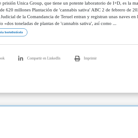
e prisión Unica Group, que tiene un potente laboratorio de I+D, es la m
de 620 millones Plantación de 'cannabis sativa' ABC 2 de febrero de 202
 Judicial de la Comandancia de Teruel entran y registran unas naves en 
o «dos toneladas de plantas de 'cannabis sativa', así como ...
ria hortofrutícola
ook
Compartir en LinkedIn
Imprimir