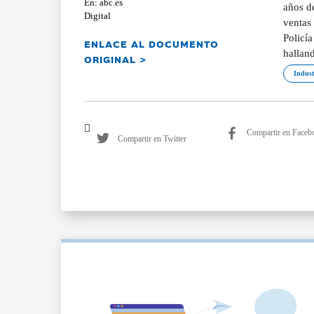
En: abc.es
años d
Digital
ventas 
Policía
ENLACE AL DOCUMENTO
halland
ORIGINAL >
Indust
Compartir en Faceb
Compartir en Twitter