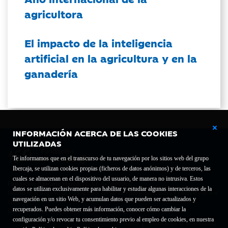
agricultora
El impacto de la inteligencia
artificial en la agricultura y en la
ganadería
INFORMACIÓN ACERCA DE LAS COOKIES
UTILIZADAS
Te informamos que en el transcurso de tu navegación por los sitios web del grupo
Ibercaja, se utilizan cookies propias (ficheros de datos anónimos) y de terceros, las
cuales se almacenan en el dispositivo del usuario, de manera no intrusiva. Estos
Fundación Bancaria Ibercaja C.I.F. G-50000652.
datos se utilizan exclusivamente para habilitar y estudiar algunas interacciones de la
Inscrita en el Registro de Fundaciones del Mº de Educación, Cultura y Deporte con el nº
navegación en un sitio Web, y acumulan datos que pueden ser actualizados y
1689.
recuperados. Puedes obtener más información, conocer cómo cambiar la
Domicilio social: Joaquín Costa, 13. 50001 Zaragoza.
configuración y/o revocar tu consentimiento previo al empleo de cookies, en nuestra
Contacto
Declaración de accesibilidad