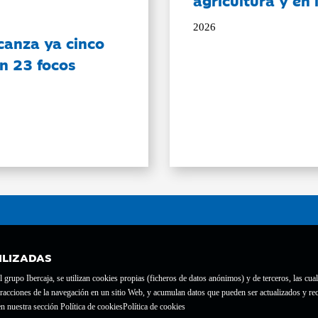
agricultura y en
2026
canza ya cinco
on 23 focos
ILIZADAS
grupo Ibercaja, se utilizan cookies propias (ficheros de datos anónimos) y de terceros, las cual
interacciones de la navegación en un sitio Web, y acumulan datos que pueden ser actualizados y
te con el nº 1689.
n nuestra sección Política de cookies
Política de cookies