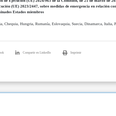
ón de Ejecución (UE) 2024/963 de la Comisión, de 21 de marzo de 2024
cución (UE) 2023/2447, sobre medidas de emergencia en relación con 
inados Estados miembros
ia, Chequia, Hungria, Rumanía, Eslovaquia, Suecia, Dinamarca, Italia, 
ook
Compartir en LinkedIn
Imprimir