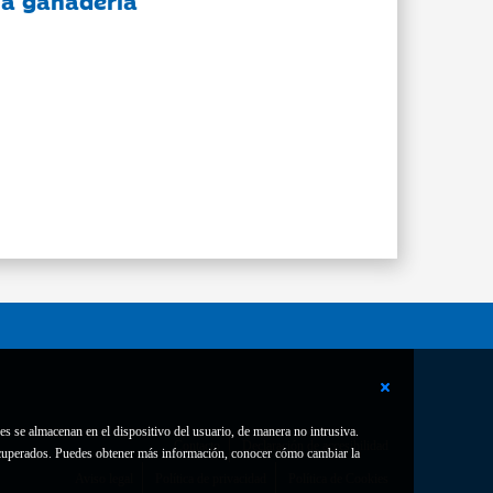
 la ganadería
es se almacenan en el dispositivo del usuario, de manera no intrusiva.
Contacto
Declaración de accesibilidad
 recuperados. Puedes obtener más información, conocer cómo cambiar la
Aviso legal
Política de privacidad
Política de Cookies