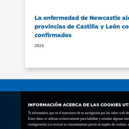
La enfermedad de Newcastle al
provincias de Castilla y León c
confirmados
2024
INFORMACIÓN ACERCA DE LAS COOKIES UT
Te informamos que en el transcurso de tu navegación por los sitios web del 
Fundación Bancaria Ibercaja C.I.F. G-50000652.
Estos datos se utilizan exclusivamente para habilitar y estudiar algunas 
Inscrita en el Registro de Fundaciones del Mº de Educación, Cultura y Depor
configuración y/o revocar tu consentimiento previo al empleo de cookies, e
Domicilio social: Joaquín Costa, 13. 50001 Zaragoza.