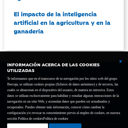
El impacto de la inteligencia
artificial en la agricultura y en la
ganadería
INFORMACIÓN ACERCA DE LAS COOKIES
UTILIZADAS
Te informamos que en el transcurso de tu navegación por los sitios web del grupo
Ibercaja, se utilizan cookies propias (ficheros de datos anónimos) y de terceros, las
cuales se almacenan en el dispositivo del usuario, de manera no intrusiva. Estos
Fundación Bancaria Ibercaja C.I.F. G-50000652.
datos se utilizan exclusivamente para habilitar y estudiar algunas interacciones de la
Inscrita en el Registro de Fundaciones del Mº de Educación, Cultura y Deporte con el nº
navegación en un sitio Web, y acumulan datos que pueden ser actualizados y
1689.
recuperados. Puedes obtener más información, conocer cómo cambiar la
Domicilio social: Joaquín Costa, 13. 50001 Zaragoza.
configuración y/o revocar tu consentimiento previo al empleo de cookies, en nuestra
Contacto
Declaración de accesibilidad
sección Política de cookies
Política de cookies
Aviso legal
Política de privacidad
Política de Cookies