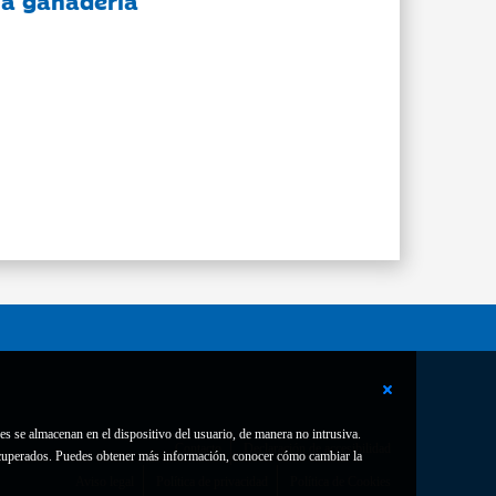
 la ganadería
es se almacenan en el dispositivo del usuario, de manera no intrusiva.
Contacto
Declaración de accesibilidad
 recuperados. Puedes obtener más información, conocer cómo cambiar la
Aviso legal
Política de privacidad
Política de Cookies