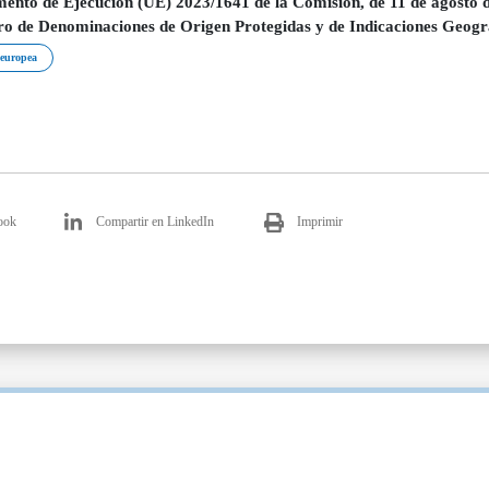
ento de Ejecución (UE) 2023/1641 de la Comisión, de 11 de agosto de
ro de Denominaciones de Origen Protegidas y de Indicaciones Geog
europea
ook
Compartir en LinkedIn
Imprimir