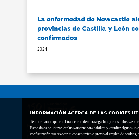
La enfermedad de Newcastle al
provincias de Castilla y León c
confirmados
2024
INFORMACIÓN ACERCA DE LAS COOKIES UT
Te informamos que en el transcurso de tu navegación por los sitios web del 
Fundación Bancaria Ibercaja C.I.F. G-50000652.
Estos datos se utilizan exclusivamente para habilitar y estudiar algunas 
Inscrita en el Registro de Fundaciones del Mº de Educación, Cultura y Depor
configuración y/o revocar tu consentimiento previo al empleo de cookies, e
Domicilio social: Joaquín Costa, 13. 50001 Zaragoza.