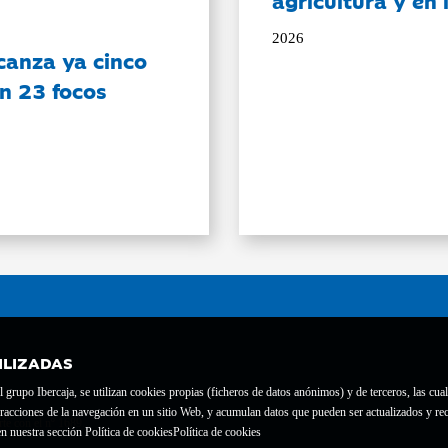
agricultura y en
2026
canza ya cinco
on 23 focos
ILIZADAS
grupo Ibercaja, se utilizan cookies propias (ficheros de datos anónimos) y de terceros, las cual
interacciones de la navegación en un sitio Web, y acumulan datos que pueden ser actualizados y
te con el nº 1689.
n nuestra sección Política de cookies
Política de cookies