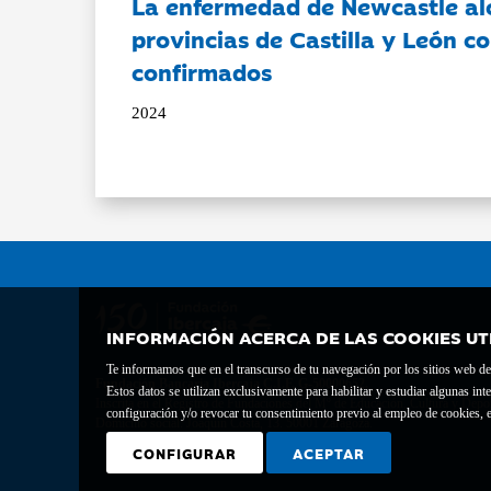
La enfermedad de Newcastle al
provincias de Castilla y León c
confirmados
2024
INFORMACIÓN ACERCA DE LAS COOKIES UT
Te informamos que en el transcurso de tu navegación por los sitios web del 
Fundación Bancaria Ibercaja C.I.F. G-50000652.
Estos datos se utilizan exclusivamente para habilitar y estudiar algunas 
Inscrita en el Registro de Fundaciones del Mº de Educación, Cultura y Depor
configuración y/o revocar tu consentimiento previo al empleo de cookies, e
Domicilio social: Joaquín Costa, 13. 50001 Zaragoza.
CONFIGURAR
ACEPTAR