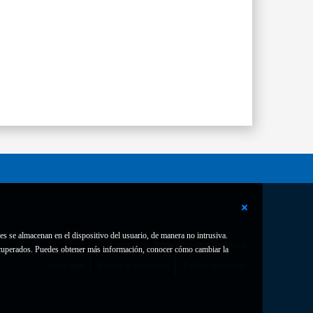
es se almacenan en el dispositivo del usuario, de manera no intrusiva.
Contacto
Declaración de accesibilidad
 recuperados. Puedes obtener más información, conocer cómo cambiar la
Aviso legal
Política de privacidad
Política de Cookies