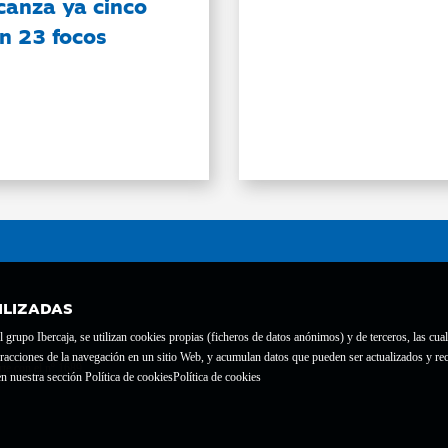
canza ya cinco
on 23 focos
ILIZADAS
grupo Ibercaja, se utilizan cookies propias (ficheros de datos anónimos) y de terceros, las cual
interacciones de la navegación en un sitio Web, y acumulan datos que pueden ser actualizados y
te con el nº 1689.
n nuestra sección Política de cookies
Política de cookies