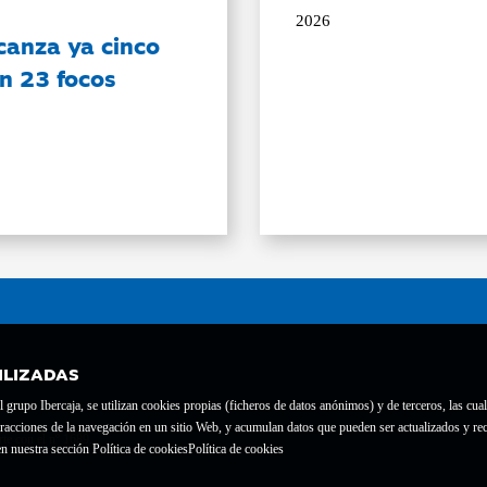
2026
canza ya cinco
on 23 focos
ILIZADAS
grupo Ibercaja, se utilizan cookies propias (ficheros de datos anónimos) y de terceros, las cual
interacciones de la navegación en un sitio Web, y acumulan datos que pueden ser actualizados y
te con el nº 1689.
n nuestra sección Política de cookies
Política de cookies