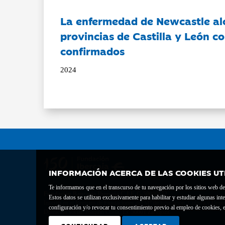
La enfermedad de Newcastle al
provincias de Castilla y León c
confirmados
2024
INFORMACIÓN ACERCA DE LAS COOKIES UT
Te informamos que en el transcurso de tu navegación por los sitios web del 
Fundación Bancaria Ibercaja C.I.F. G-50000652.
Estos datos se utilizan exclusivamente para habilitar y estudiar algunas 
Inscrita en el Registro de Fundaciones del Mº de Educación, Cultura y Depor
configuración y/o revocar tu consentimiento previo al empleo de cookies, e
Domicilio social: Joaquín Costa, 13. 50001 Zaragoza.