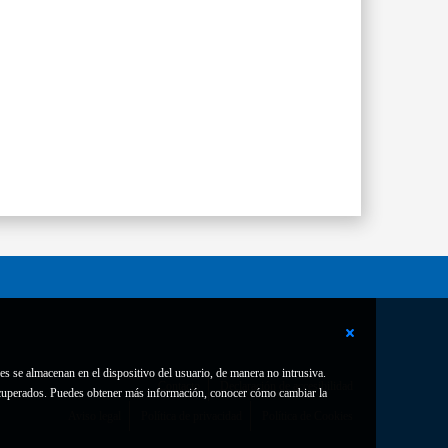
es se almacenan en el dispositivo del usuario, de manera no intrusiva.
Contacto
Declaración de accesibilidad
 recuperados. Puedes obtener más información, conocer cómo cambiar la
Aviso legal
Política de privacidad
Política de Cookies