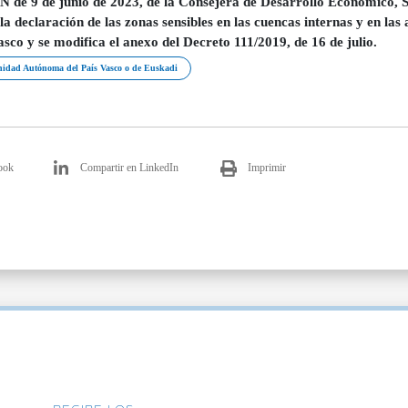
de 9 de junio de 2023, de la Consejera de Desarrollo Económico, So
 la declaración de las zonas sensibles en las cuencas internas y en 
asco y se modifica el anexo del Decreto 111/2019, de 16 de julio.
dad Autónoma del País Vasco o de Euskadi
ook
Compartir en LinkedIn
Imprimir