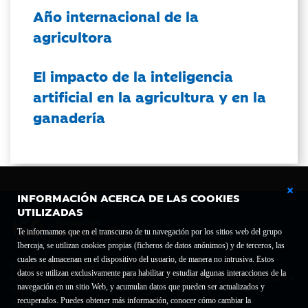
Año internacional de la
agricultora
El impacto de la inteligencia
artificial en la agricultura y en la
ganadería
INFORMACIÓN ACERCA DE LAS COOKIES
UTILIZADAS
Te informamos que en el transcurso de tu navegación por los sitios web del grupo
Ibercaja, se utilizan cookies propias (ficheros de datos anónimos) y de terceros, las
cuales se almacenan en el dispositivo del usuario, de manera no intrusiva. Estos
Fundación Bancaria Ibercaja C.I.F. G-50000652.
datos se utilizan exclusivamente para habilitar y estudiar algunas interacciones de la
Inscrita en el Registro de Fundaciones del Mº de Educación, Cultura y Deporte con el nº
navegación en un sitio Web, y acumulan datos que pueden ser actualizados y
1689.
recuperados. Puedes obtener más información, conocer cómo cambiar la
Domicilio social: Joaquín Costa, 13. 50001 Zaragoza.