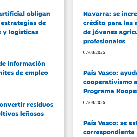
artificial obligan
Navarra: se incr
 estrategias de
crédito para las 
 y logísticas
de jóvenes agricu
profesionales
07/08/2026
de información
ámites de empleo
País Vasco: ayud
cooperativismo a
Programa Koope
onvertir residuos
07/08/2026
ltivos leñosos
País Vasco: se es
correspondiente a