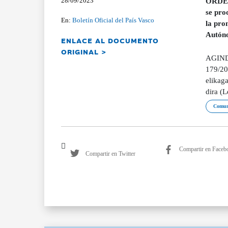
28/09/2023
ORDEN 
se pro
En:
Boletín Oficial del País Vasco
la pro
Autóno
ENLACE AL DOCUMENTO
ORIGINAL >
AGINDU
179/20
elikag
dira (
Comuni
Compartir en Faceb
Compartir en Twitter