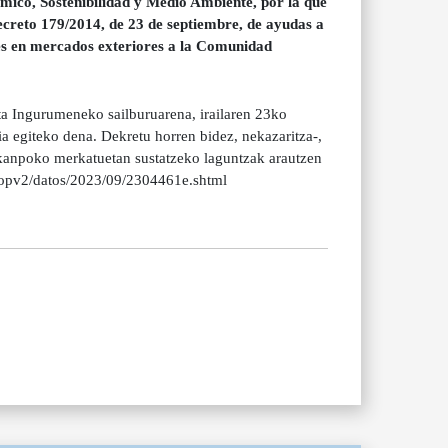
ico, Sostenibilidad y Medio Ambiente, por la que
Decreto 179/2014, de 23 de septiembre, de ayudas a
les en mercados exteriores a la Comunidad
 Ingurumeneko sailburuarena, irailaren 23ko
 egiteko dena. Dekretu horren bidez, nekazaritza-,
 kanpoko merkatuetan sustatzeko laguntzak arautzen
bopv2/datos/2023/09/2304461e.shtml