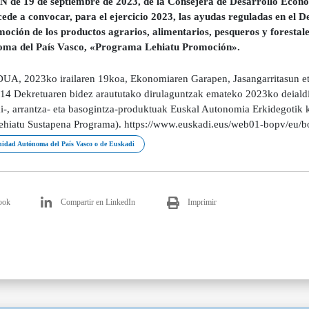
de 19 de septiembre de 2023, de la Consejera de Desarrollo Económ
cede a convocar, para el ejercicio 2023, las ayudas reguladas en el 
moción de los productos agrarios, alimentarios, pesqueros y foresta
ma del País Vasco, «Programa Lehiatu Promoción».
A, 2023ko irailaren 19koa, Ekonomiaren Garapen, Jasangarritasun eta
14 Dekretuaren bidez araututako dirulaguntzak emateko 2023ko deialdia
ai-, arrantza- eta basogintza-produktuak Euskal Autonomia Erkidegotik
Lehiatu Sustapena Programa). https://www.euskadi.eus/web01-bopv/eu/
dad Autónoma del País Vasco o de Euskadi
ook
Compartir en LinkedIn
Imprimir