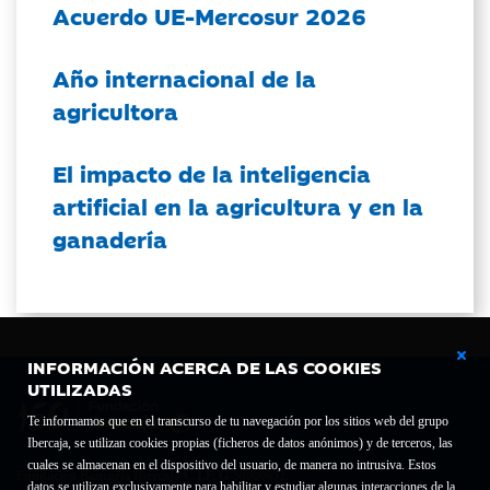
Acuerdo UE-Mercosur 2026
Año internacional de la
agricultora
El impacto de la inteligencia
artificial en la agricultura y en la
ganadería
INFORMACIÓN ACERCA DE LAS COOKIES
UTILIZADAS
Te informamos que en el transcurso de tu navegación por los sitios web del grupo
Ibercaja, se utilizan cookies propias (ficheros de datos anónimos) y de terceros, las
cuales se almacenan en el dispositivo del usuario, de manera no intrusiva. Estos
Fundación Bancaria Ibercaja C.I.F. G-50000652.
datos se utilizan exclusivamente para habilitar y estudiar algunas interacciones de la