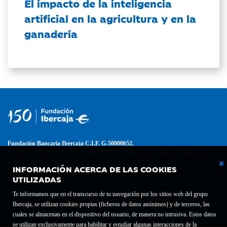
El impacto de la inteligencia
artificial en la agricultura y en la
ganadería
Fundación Bancaria Ibercaja C.I.F. G-50000652.
Inscrita en el Registro de Fundaciones del Mº de Educación, Cultura y Deporte con el nº
1689.
INFORMACIÓN ACERCA DE LAS COOKIES
Domicilio social: Joaquín Costa, 13. 50001 Zaragoza.
UTILIZADAS
Contacto
Declaración de accesibilidad
Te informamos que en el transcurso de tu navegación por los sitios web del grupo
Aviso legal
Política de privacidad
Política de Cookies
Ibercaja, se utilizan cookies propias (ficheros de datos anónimos) y de terceros, las
cuales se almacenan en el dispositivo del usuario, de manera no intrusiva. Estos datos
se utilizan exclusivamente para habilitar y estudiar algunas interacciones de la