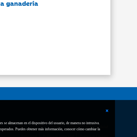
 la ganadería
es se almacenan en el dispositivo del usuario, de manera no intrusiva.
Contacto
Declaración de accesibilidad
 recuperados. Puedes obtener más información, conocer cómo cambiar la
Aviso legal
Política de privacidad
Política de Cookies