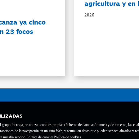
agricultura y en
2026
canza ya cinco
on 23 focos
ILIZADAS
grupo Ibercaja, se utilizan cookies propias (ficheros de datos anónimos) y de terceros, las cual
interacciones de la navegación en un sitio Web, y acumulan datos que pueden ser actualizados y
te con el nº 1689.
n nuestra sección Política de cookies
Política de cookies