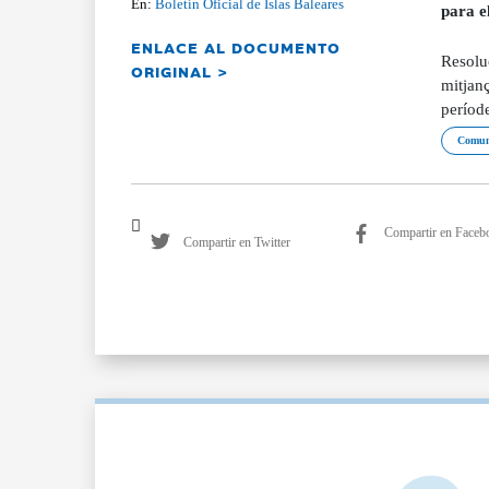
En:
Boletín Oficial de Islas Baleares
para e
ENLACE AL DOCUMENTO
Resolu
ORIGINAL >
mitjanç
períod
Comuni
Compartir en Faceb
Compartir en Twitter