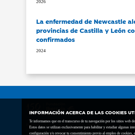
2026
La enfermedad de Newcastle al
provincias de Castilla y León c
confirmados
2024
INFORMACIÓN ACERCA DE LAS COOKIES UT
Te informamos que en el transcurso de tu navegación por los sitios web del 
Fundación Bancaria Ibercaja C.I.F. G-50000652.
Estos datos se utilizan exclusivamente para habilitar y estudiar algunas 
Inscrita en el Registro de Fundaciones del Mº de Educación, Cultura y Depor
configuración y/o revocar tu consentimiento previo al empleo de cookies, e