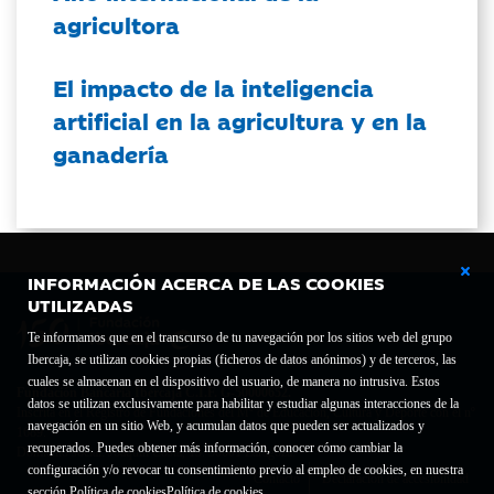
agricultora
El impacto de la inteligencia
artificial en la agricultura y en la
ganadería
INFORMACIÓN ACERCA DE LAS COOKIES
UTILIZADAS
Te informamos que en el transcurso de tu navegación por los sitios web del grupo
Ibercaja, se utilizan cookies propias (ficheros de datos anónimos) y de terceros, las
cuales se almacenan en el dispositivo del usuario, de manera no intrusiva. Estos
Fundación Bancaria Ibercaja C.I.F. G-50000652.
datos se utilizan exclusivamente para habilitar y estudiar algunas interacciones de la
Inscrita en el Registro de Fundaciones del Mº de Educación, Cultura y Deporte con el nº
navegación en un sitio Web, y acumulan datos que pueden ser actualizados y
1689.
recuperados. Puedes obtener más información, conocer cómo cambiar la
Domicilio social: Joaquín Costa, 13. 50001 Zaragoza.
configuración y/o revocar tu consentimiento previo al empleo de cookies, en nuestra
Contacto
Declaración de accesibilidad
sección Política de cookies
Política de cookies