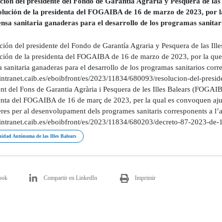
ción del presidente del Fondo de Garantía Agraria y Pesquera de las
olución de la presidenta del FOGAIBA de 16 de marzo de 2023, por l
ensa sanitaria ganaderas para el desarrollo de los programas sanitar
ción del presidente del Fondo de Garantía Agraria y Pesquera de las Ill
ción de la presidenta del FOGAIBA de 16 de marzo de 2023, por la que
 sanitaria ganaderas para el desarrollo de los programas sanitarios cor
/intranet.caib.es/eboibfront/es/2023/11834/680093/resolucion-del-presi
nt del Fons de Garantia Agrària i Pesquera de les Illes Balears (FOGAIB
enta del FOGAIBA de 16 de març de 2023, per la qual es convoquen ajude
res per al desenvolupament dels programes sanitaris corresponents a l
//intranet.caib.es/eboibfront/es/2023/11834/680203/decreto-87-2023-de
dad Autónoma de las Illes Balears
ook
Compartir en LinkedIn
Imprimir