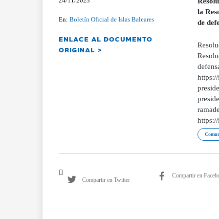
24/11/2023
Resolu
la Res
En:
Boletín Oficial de Islas Baleares
de def
ENLACE AL DOCUMENTO
Resolu
ORIGINAL >
Resolu
defensa
https:/
preside
presid
ramade
https:
Comuni
Compartir en Faceb
Compartir en Twitter