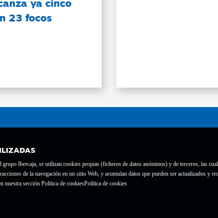
canza ya cinco
on 23 focos
ILIZADAS
grupo Ibercaja, se utilizan cookies propias (ficheros de datos anónimos) y de terceros, las cual
interacciones de la navegación en un sitio Web, y acumulan datos que pueden ser actualizados y
te con el nº 1689.
n nuestra sección Política de cookies
Política de cookies