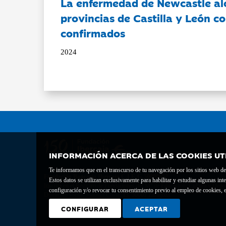
La enfermedad de Newcastle al
provincias de Castilla y León c
confirmados
2024
INFORMACIÓN ACERCA DE LAS COOKIES UT
Te informamos que en el transcurso de tu navegación por los sitios web del 
Fundación Bancaria Ibercaja C.I.F. G-50000652.
Estos datos se utilizan exclusivamente para habilitar y estudiar algunas 
Inscrita en el Registro de Fundaciones del Mº de Educación, Cultura y Depor
configuración y/o revocar tu consentimiento previo al empleo de cookies, e
Domicilio social: Joaquín Costa, 13. 50001 Zaragoza.
CONFIGURAR
ACEPTAR