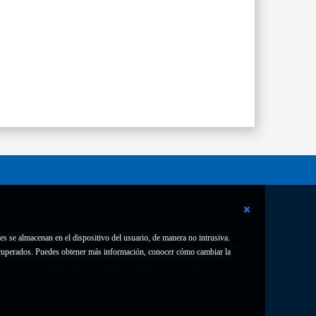
es se almacenan en el dispositivo del usuario, de manera no intrusiva.
Contacto
Declaración de accesibilidad
 recuperados. Puedes obtener más información, conocer cómo cambiar la
Aviso legal
Política de privacidad
Política de Cookies