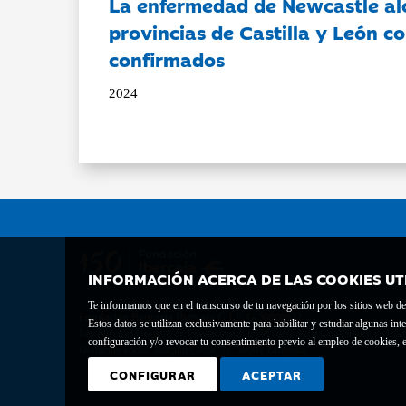
La enfermedad de Newcastle al
provincias de Castilla y León c
confirmados
2024
INFORMACIÓN ACERCA DE LAS COOKIES UT
Te informamos que en el transcurso de tu navegación por los sitios web del 
Fundación Bancaria Ibercaja C.I.F. G-50000652.
Estos datos se utilizan exclusivamente para habilitar y estudiar algunas 
Inscrita en el Registro de Fundaciones del Mº de Educación, Cultura y Depor
configuración y/o revocar tu consentimiento previo al empleo de cookies, e
Domicilio social: Joaquín Costa, 13. 50001 Zaragoza.
CONFIGURAR
ACEPTAR