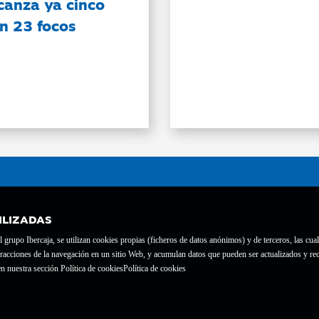
canza ya cinco
on 23 focos
ILIZADAS
grupo Ibercaja, se utilizan cookies propias (ficheros de datos anónimos) y de terceros, las cual
interacciones de la navegación en un sitio Web, y acumulan datos que pueden ser actualizados y
te con el nº 1689.
n nuestra sección Política de cookies
Política de cookies