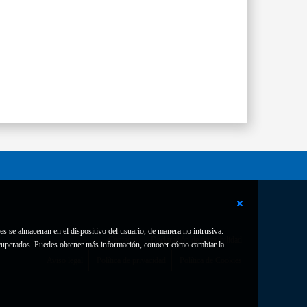
es se almacenan en el dispositivo del usuario, de manera no intrusiva.
Contacto
Declaración de accesibilidad
 recuperados. Puedes obtener más información, conocer cómo cambiar la
Aviso legal
Política de privacidad
Política de Cookies