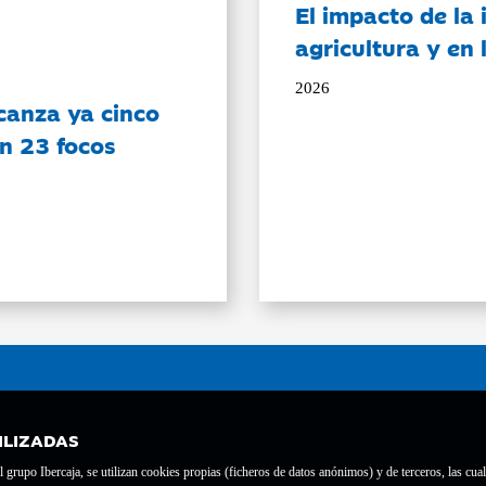
El impacto de la i
agricultura y en
2026
canza ya cinco
on 23 focos
ILIZADAS
grupo Ibercaja, se utilizan cookies propias (ficheros de datos anónimos) y de terceros, las cual