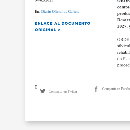
04/02/2025
ORDEN 
compet
En:
Diario Oficial de Galicia
produc
Desarr
ENLACE AL DOCUMENTO
2027, 
ORIGINAL >
ORDE d
silvicu
rehabi
do Pla
proce
Compartir en Faceb
Compartir en Twitter