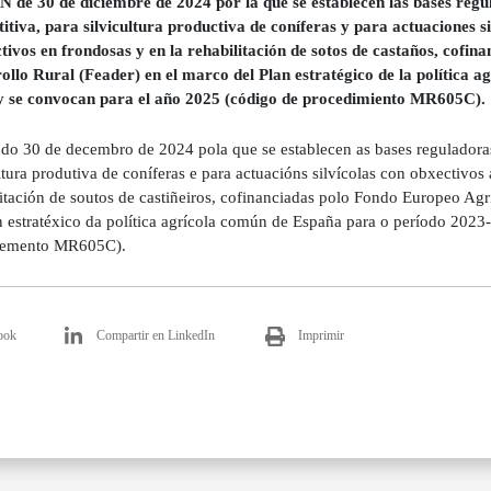
de 30 de diciembre de 2024 por la que se establecen las bases regu
itiva, para silvicultura productiva de coníferas y para actuaciones s
tivos en frondosas y en la rehabilitación de sotos de castaños, cofi
ollo Rural (Feader) en el marco del Plan estratégico de la política 
y se convocan para el año 2025 (código de procedimiento MR605C).
o 30 de decembro de 2024 pola que se establecen as bases reguladoras
ltura produtiva de coníferas e para actuacións silvícolas con obxectivo
litación de soutos de castiñeiros, cofinanciadas polo Fondo Europeo A
n estratéxico da política agrícola común de España para o período 2023
demento MR605C).
ook
Compartir en LinkedIn
Imprimir