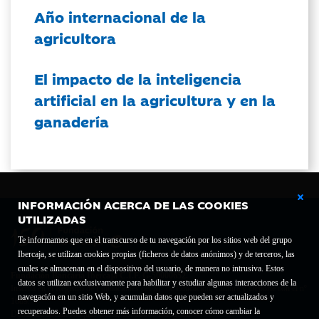
Año internacional de la
agricultora
El impacto de la inteligencia
artificial en la agricultura y en la
ganadería
INFORMACIÓN ACERCA DE LAS COOKIES
UTILIZADAS
Te informamos que en el transcurso de tu navegación por los sitios web del grupo
Ibercaja, se utilizan cookies propias (ficheros de datos anónimos) y de terceros, las
cuales se almacenan en el dispositivo del usuario, de manera no intrusiva. Estos
Fundación Bancaria Ibercaja C.I.F. G-50000652.
datos se utilizan exclusivamente para habilitar y estudiar algunas interacciones de la
Inscrita en el Registro de Fundaciones del Mº de Educación, Cultura y Deporte con el nº
navegación en un sitio Web, y acumulan datos que pueden ser actualizados y
1689.
recuperados. Puedes obtener más información, conocer cómo cambiar la
Domicilio social: Joaquín Costa, 13. 50001 Zaragoza.