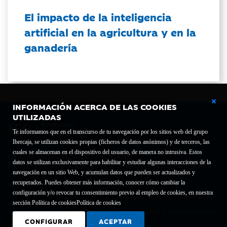
El impacto de la inteligencia
artificial en la agricultura y en la
ganadería
INFORMACIÓN ACERCA DE LAS COOKIES
UTILIZADAS
Te informamos que en el transcurso de tu navegación por los sitios web del grupo
Ibercaja, se utilizan cookies propias (ficheros de datos anónimos) y de terceros, las
cuales se almacenan en el dispositivo del usuario, de manera no intrusiva. Estos
Fundación Bancaria Ibercaja C.I.F. G-50000652.
datos se utilizan exclusivamente para habilitar y estudiar algunas interacciones de la
Inscrita en el Registro de Fundaciones del Mº de Educación, Cultura y Deporte con el nº
navegación en un sitio Web, y acumulan datos que pueden ser actualizados y
1689.
recuperados. Puedes obtener más información, conocer cómo cambiar la
Domicilio social: Joaquín Costa, 13. 50001 Zaragoza.
configuración y/o revocar tu consentimiento previo al empleo de cookies, en nuestra
Contacto
Declaración de accesibilidad
sección Política de cookies
Política de cookies
Aviso legal
Política de privacidad
Política de Cookies
CONFIGURAR
ACEPTAR