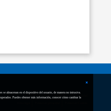
es se almacenan en el dispositivo del usuario, de manera no intrusiva.
Contacto
Declaración de accesibilidad
 recuperados. Puedes obtener más información, conocer cómo cambiar la
Aviso legal
Política de privacidad
Política de Cookies