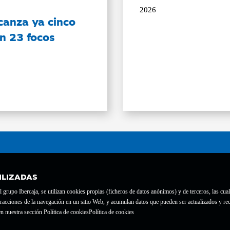
2026
canza ya cinco
on 23 focos
ILIZADAS
grupo Ibercaja, se utilizan cookies propias (ficheros de datos anónimos) y de terceros, las cual
interacciones de la navegación en un sitio Web, y acumulan datos que pueden ser actualizados y
te con el nº 1689.
n nuestra sección Política de cookies
Política de cookies