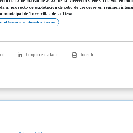
ción de 13 de marzo de 2023, de la Dirección General de Sostenibilid
ada al proyecto de explotación de cebo de corderos en régimen intensiv
o municipal de Torrecillas de la Tiesa
idad Autónoma de Extremadura; Cordero
ook
Compartir en LinkedIn
Imprimir