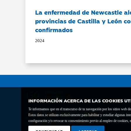
La enfermedad de Newcastle al
provincias de Castilla y León c
confirmados
2024
INFORMACIÓN ACERCA DE LAS COOKIES UT
Te informamos que en el transcurso de tu navegación por los sitios web del 
Fundación Bancaria Ibercaja C.I.F. G-50000652.
Estos datos se utilizan exclusivamente para habilitar y estudiar algunas 
Inscrita en el Registro de Fundaciones del Mº de Educación, Cultura y Depor
configuración y/o revocar tu consentimiento previo al empleo de cookies, e
Domicilio social: Joaquín Costa, 13. 50001 Zaragoza.