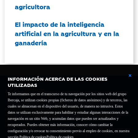
agricultora
El impacto de la inteligencia
artificial en la agricultura y en la
ganadería
INFORMACIÓN ACERCA DE LAS COOKIES
UTILIZADAS
Te informamos que en el transcurso de tu navegación por los sitios web del grupo
Ibercaja, se utilizan cookies propias (ficheros de datos anónimos) y de terceros, las
cuales se almacenan en el dispositivo del usuario, de manera no intrusiva. Estos
Fundación Bancaria Ibercaja C.I.F. G-50000652.
datos se utilizan exclusivamente para habilitar y estudiar algunas interacciones de la
Inscrita en el Registro de Fundaciones del Mº de Educación, Cultura y Deporte con el nº
navegación en un sitio Web, y acumulan datos que pueden ser actualizados y
1689.
recuperados. Puedes obtener más información, conocer cómo cambiar la
Domicilio social: Joaquín Costa, 13. 50001 Zaragoza.
configuración y/o revocar tu consentimiento previo al empleo de cookies, en nuestra
Contacto
Declaración de accesibilidad
sección Política de cookies
Política de cookies