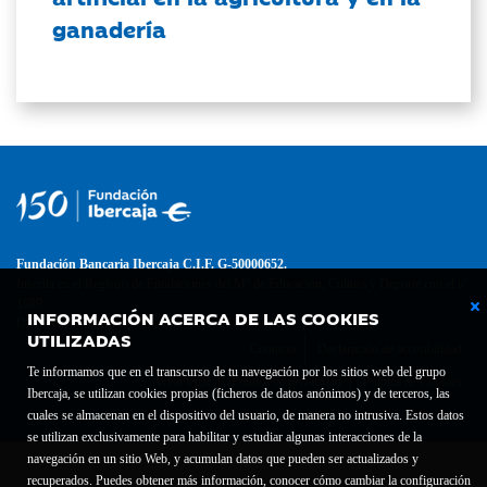
ganadería
Fundación Bancaria Ibercaja C.I.F. G-50000652.
Inscrita en el Registro de Fundaciones del Mº de Educación, Cultura y Deporte con el nº
1689.
INFORMACIÓN ACERCA DE LAS COOKIES
Domicilio social: Joaquín Costa, 13. 50001 Zaragoza.
UTILIZADAS
Contacto
Declaración de accesibilidad
Te informamos que en el transcurso de tu navegación por los sitios web del grupo
Aviso legal
Política de privacidad
Política de Cookies
Ibercaja, se utilizan cookies propias (ficheros de datos anónimos) y de terceros, las
cuales se almacenan en el dispositivo del usuario, de manera no intrusiva. Estos datos
se utilizan exclusivamente para habilitar y estudiar algunas interacciones de la
navegación en un sitio Web, y acumulan datos que pueden ser actualizados y
recuperados. Puedes obtener más información, conocer cómo cambiar la configuración