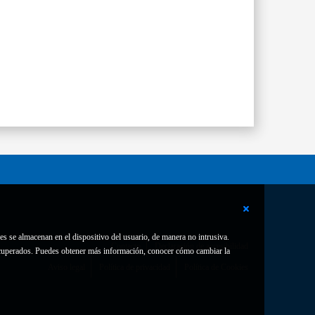
es se almacenan en el dispositivo del usuario, de manera no intrusiva.
Contacto
Declaración de accesibilidad
 recuperados. Puedes obtener más información, conocer cómo cambiar la
Aviso legal
Política de privacidad
Política de Cookies