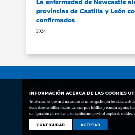
La enfermedad de Newcastle al
provincias de Castilla y León c
confirmados
2024
INFORMACIÓN ACERCA DE LAS COOKIES UT
Te informamos que en el transcurso de tu navegación por los sitios web del 
Fundación Bancaria Ibercaja C.I.F. G-50000652.
Estos datos se utilizan exclusivamente para habilitar y estudiar algunas 
Inscrita en el Registro de Fundaciones del Mº de Educación, Cultura y Depor
configuración y/o revocar tu consentimiento previo al empleo de cookies, e
Domicilio social: Joaquín Costa, 13. 50001 Zaragoza.
CONFIGURAR
ACEPTAR