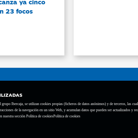
canza ya cinco
on 23 focos
ILIZADAS
grupo Ibercaja, se utilizan cookies propias (ficheros de datos anónimos) y de terceros, las cual
interacciones de la navegación en un sitio Web, y acumulan datos que pueden ser actualizados y
te con el nº 1689.
n nuestra sección Política de cookies
Política de cookies