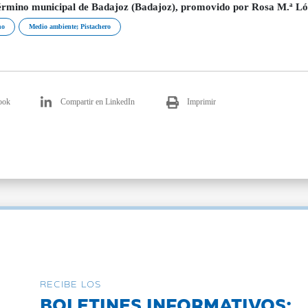
término municipal de Badajoz (Badajoz), promovido por Rosa M.ª Ló
ho
Medio ambiente; Pistachero
ook
Compartir en LinkedIn
Imprimir
RECIBE LOS
BOLETINES INFORMATIVOS: